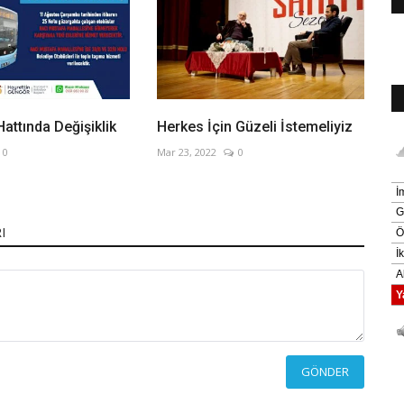
attında Değişiklik
Herkes İçin Güzeli İstemeliyiz
0
Mar 23, 2022
0
I
GÖNDER