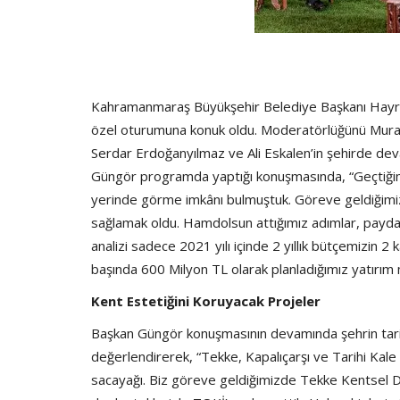
Kahramanmaraş Büyükşehir Belediye Başkanı Hayret
özel oturumuna konuk oldu. Moderatörlüğünü Murat
Serdar Erdoğanyılmaz ve Ali Eskalen’in şehirde devam
Güngör programda yaptığı konuşmasında, “Geçtiğimiz 
yerinde görme imkânı bulmuştuk. Göreve geldiğimiz
sağlamak oldu. Hamdolsun attığımız adımlar, payda
analizi sadece 2021 yılı içinde 2 yıllık bütçemizin 2 
başında 600 Milyon TL olarak planladığımız yatırım 
Kent Estetiğini Koruyacak Projeler
Başkan Güngör konuşmasının devamında şehrin tarih
değerlendirerek, “Tekke, Kapalıçarşı ve Tarihi Kale 
sacayağı. Biz göreve geldiğimizde Tekke Kentsel Dö