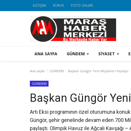
İLETİŞİM
KÜNYE
FOTO GALERİ
ANA SAYFA
GÜNDEM
SİYASET
Ana sayfa
GÜNDEM
Başkan Güngör Yeni Müjdeleri Paylaştı
GÜNDEM
Başkan Güngör Yeni 
Artı Eksi programının özel oturumuna konuk
Güngör, şehir genelinde devam eden 700 Milyon
paylaştı. Olimpik Havuz ile Ağcalı Kavşağı –