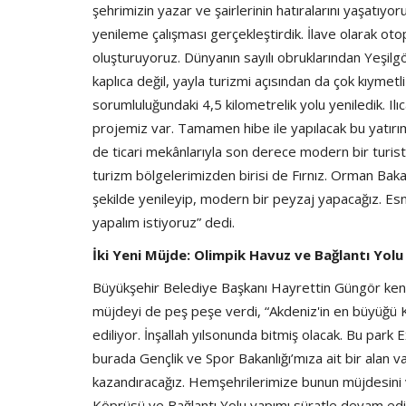
şehrimizin yazar ve şairlerinin hatıralarını yaşatıyo
yenileme çalışması gerçekleştirdik. İlave olarak oto
oluşturuyoruz. Dünyanın sayılı obruklarından Yeşilgö
kaplıca değil, yayla turizmi açısından da çok kıymet
sorumluluğundaki 4,5 kilometrelik yolu yeniledik. I
projemiz var. Tamamen hibe ile yapılacak bu yatırım
de ticari mekânlarıyla son derece modern bir turis
turizm bölgelerimizden birisi de Fırnız. Orman Bakan
şekilde yenileyip, modern bir peyzaj yapacağız. 
yapalım istiyoruz” dedi.
İki Yeni Müjde: Olimpik Havuz ve Bağlantı Yolu
Büyükşehir Belediye Başkanı Hayrettin Güngör kentte
müjdeyi de peş peşe verdi, “Akdeniz'in en büyüğü K
ediliyor. İnşallah yılsonunda bitmiş olacak. Bu park 
burada Gençlik ve Spor Bakanlığı’mıza ait bir alan v
kazandıracağız. Hemşehrilerimize bunun müjdesini
Köprüsü ve Bağlantı Yolu yapımı süratle devam ediy