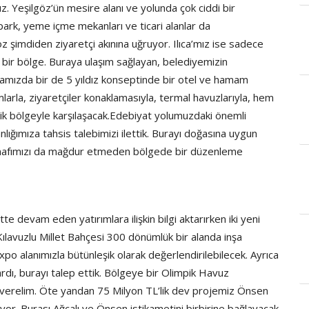
ruz. Yeşilgöz’ün mesire alanı ve yolunda çok ciddi bir
park, yeme içme mekanları ve ticari alanlar da
z şimdiden ziyaretçi akınına uğruyor. Ilıca’mız ise sadece
li bir bölge. Buraya ulaşım sağlayan, belediyemizin
lıcamızda bir de 5 yıldız konseptinde bir otel ve hamam
larla, ziyaretçiler konaklamasıyla, termal havuzlarıyla, hem
tik bölgeyle karşılaşacak.Edebiyat yolumuzdaki önemli
lığımıza tahsis talebimizi ilettik. Burayı doğasına uygun
Esnafımızı da mağdur etmeden bölgede bir düzenleme
 devam eden yatırımlara ilişkin bilgi aktarırken iki yeni
ılavuzlu Millet Bahçesi 300 dönümlük bir alanda inşa
Expo alanımızla bütünleşik olarak değerlendirilebilecek. Ayrıca
ardı, burayı talep ettik. Bölgeye bir Olimpik Havuz
 verelim. Öte yandan 75 Milyon TL’lik dev projemiz Önsen
or. Burası Ağcalı ve Önsen istikametini birbirine bağlayacak