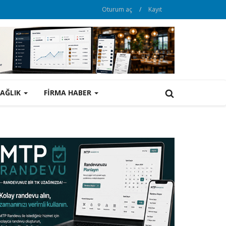
Oturum aç
/
Kayıt
SAĞLIK
FİRMA HABER