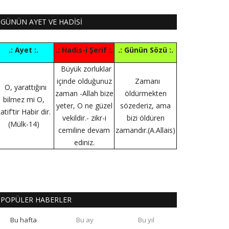
GÜNÜN AYET VE HADİSİ
.: Ayet :.
.: Hadis-i Şerif :.
.: Günün Sözü :.
Büyük zorluklar
içinde olduğunuz
Zamanı
O, yarattığını
zaman -Allah bize
öldürmekten
bilmez mi O,
yeter, O ne güzel
sözederiz, ama
atif'tir Habir dir.
vekildir.- zikr-i
bizi öldüren
(Mülk-14)
cemiline devam
zamandır.(A.Allais)
ediniz.
POPÜLER HABERLER
Bu hafta
Bu ay
Bu yıl