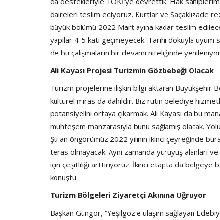
da destekleriyle TOKİ’ye devrettik. Hak sahipler
daireleri teslim ediyoruz. Kurtlar ve Saçaklızade re
büyük bölümü 2022 Mart ayına kadar teslim edilece
yapılar 4-5 katı geçmeyecek. Tarihi dokuyla uyum s
de bu çalışmaların bir devamı niteliğinde yenileniy
Ali Kayası Projesi Turizmin Gözbebeği Olacak
Turizm projelerine ilişkin bilgi aktaran Büyükşehir 
kültürel miras da dahildir. Biz rutin belediye hizmet
potansiyelini ortaya çıkarmak. Ali Kayası da bu m
muhteşem manzarasıyla bunu sağlamış olacak. Yolun
Şu an öngörümüz 2022 yılının ikinci çeyreğinde b
teras olmayacak. Aynı zamanda yürüyüş alanları ve k
için çeşitliliği arttırıyoruz. İkinci etapta da bölgey
konuştu.
Turizm Bölgeleri Ziyaretçi Akınına Uğruyor
Başkan Güngör, “Yeşilgöz'e ulaşım sağlayan Edebiy