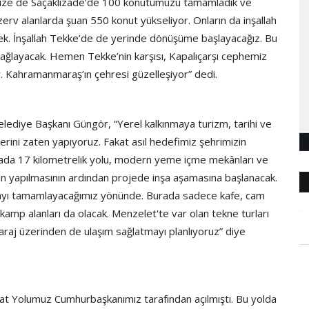
imize de Saçaklızade’de 100 konutumuzu tamamladık ve
zerv alanlarda şuan 550 konut yükseliyor. Onların da inşallah
k. İnşallah Tekke’de de yerinde dönüşüme başlayacağız. Bu
ağlayacak. Hemen Tekke’nin karşısı, Kapalıçarşı cephemiz
or. Kahramanmaraş’ın çehresi güzelleşiyor” dedi.
Belediye Başkanı Güngör, “Yerel kalkınmaya turizm, tarihi ve
lerini zaten yapıyoruz. Fakat asıl hedefimiz şehrimizin
anada 17 kilometrelik yolu, modern yeme içme mekânları ve
 yapılmasının ardından projede inşa aşamasına başlanacak.
urayı tamamlayacağımız yönünde. Burada sadece kafe, cam
amp alanları da olacak. Menzelet'te var olan tekne turları
e baraj üzerinden de ulaşım sağlatmayı planlıyoruz” diye
at Yolumuz Cumhurbaşkanımız tarafından açılmıştı. Bu yolda