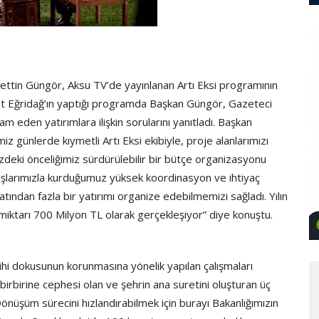
tin Güngör, Aksu TV’de yayınlanan Artı Eksi programının
 Eğridağ’ın yaptığı programda Başkan Güngör, Gazeteci
 eden yatırımlara ilişkin sorularını yanıtladı. Başkan
günlerde kıymetli Artı Eksi ekibiyle, proje alanlarımızı
deki önceliğimiz sürdürülebilir bir bütçe organizasyonu
şlarımızla kurduğumuz yüksek koordinasyon ve ihtiyaç
katından fazla bir yatırımı organize edebilmemizi sağladı. Yılın
miktarı 700 Milyon TL olarak gerçekleşiyor” diye konuştu.
i dokusunun korunmasına yönelik yapılan çalışmaları
birbirine cephesi olan ve şehrin ana suretini oluşturan üç
nüşüm sürecini hızlandırabilmek için burayı Bakanlığımızın