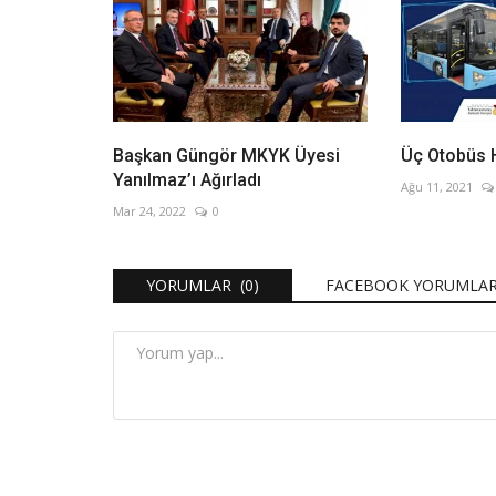
Başkan Güngör MKYK Üyesi
Üç Otobüs H
Yanılmaz’ı Ağırladı
Ağu 11, 2021
Mar 24, 2022
0
YORUMLAR (0)
FACEBOOK YORUMLAR