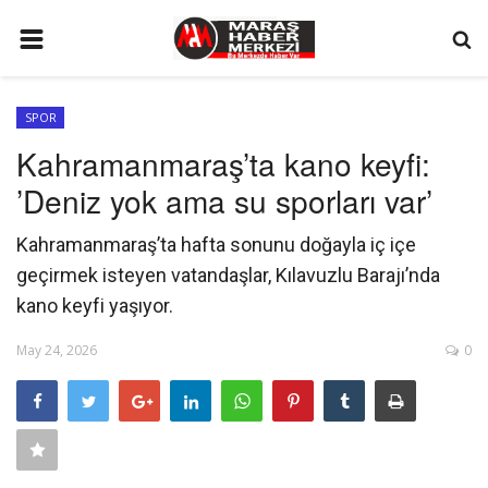
ANA SAYFA
SPOR
GÜNDEM
Kahramanmaraş’ta kano keyfi:
SİYASET
’Deniz yok ama su sporları var’
EKONOMİ
Kahramanmaraş’ta hafta sonunu doğayla iç içe
EĞİTİM
geçirmek isteyen vatandaşlar, Kılavuzlu Barajı’nda
SPOR
kano keyfi yaşıyor.
İLETİŞİM
May 24, 2026
0
KÜNYE
FOTO GALERİ
KÜLTÜR SANAT