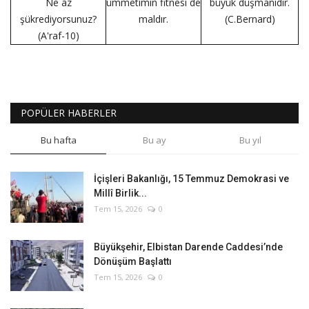
Ne az
ümmetimin fitnesi de
büyük düşmanıdır.
şükrediyorsunuz?
maldır.
(C.Bernard)
(A'raf-10)
POPÜLER HABERLER
Bu hafta
Bu ay
Bu yıl
İçişleri Bakanlığı, 15 Temmuz Demokrasi ve
Millî Birlik...
Tem 15, 2026
0
Büyükşehir, Elbistan Darende Caddesi’nde
Dönüşüm Başlattı
Tem 15, 2026
0