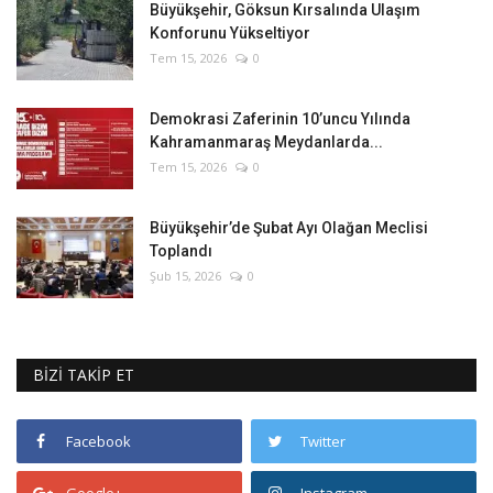
Büyükşehir, Göksun Kırsalında Ulaşım
Konforunu Yükseltiyor
Tem 15, 2026
0
Demokrasi Zaferinin 10’uncu Yılında
Kahramanmaraş Meydanlarda...
Tem 15, 2026
0
Büyükşehir’de Şubat Ayı Olağan Meclisi
Toplandı
Şub 15, 2026
0
BİZİ TAKİP ET
Facebook
Twitter