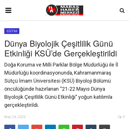
ANA SAYFA
EĞİTİM
GÜNDEM
Dünya Biyolojik Çeşitlilik Günü
SİYASET
Etkinliği KSÜ’de Gerçekleştirildi
EKONOMİ
Doğa Koruma ve Milli Parklar Bölge Müdürlüğü ile İl
EĞİTİM
Müdürlüğü koordinasyonunda, Kahramanmaraş
SPOR
Sütçü İmam Üniversitesi (KSÜ) Biyoloji Bölümü
öncülüğünde hazırlanan “21-22 Mayıs Dünya
İLETİŞİM
Biyolojik Çeşitlilik Günü Etkinliği” yoğun katılımla
KÜNYE
gerçekleştirildi.
FOTO GALERİ
May 24, 2026
0
KÜLTÜR SANAT