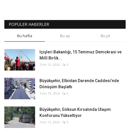
POPÜLER HABERLER
Bu hafta
Bu ay
Bu yıl
İçişleri Bakanlığı, 15 Temmuz Demokrasi ve
Millî Birlik...
Tem 15, 2026
0
Büyükşehir, Elbistan Darende Caddesi’nde
Dönüşüm Başlattı
Tem 15, 2026
0
Büyükşehir, Göksun Kırsalında Ulaşım
Konforunu Yükseltiyor
Tem 15, 2026
0