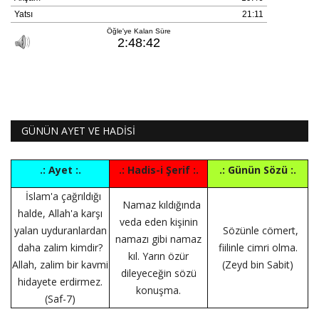
GÜNÜN AYET VE HADİSİ
.: Ayet :.
.: Hadis-i Şerif :.
.: Günün Sözü :.
İslam'a çağrıldığı
Namaz kıldığında
halde, Allah'a karşı
veda eden kişinin
yalan uyduranlardan
Sözünle cömert,
namazı gibi namaz
daha zalim kimdir?
fiilinle cimri olma.
kıl. Yarın özür
Allah, zalim bir kavmi
(Zeyd bin Sabit)
dileyeceğin sözü
hidayete erdirmez.
konuşma.
(Saf-7)