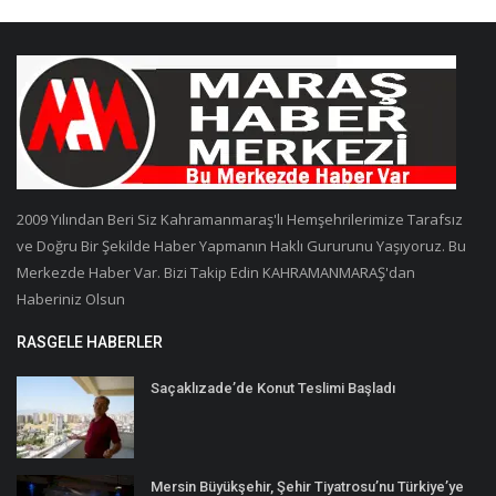
2009 Yılından Beri Siz Kahramanmaraş'lı Hemşehrilerimize Tarafsız
ve Doğru Bir Şekilde Haber Yapmanın Haklı Gururunu Yaşıyoruz. Bu
Merkezde Haber Var. Bizi Takip Edin KAHRAMANMARAŞ'dan
Haberiniz Olsun
RASGELE HABERLER
Saçaklızade’de Konut Teslimi Başladı
Mersin Büyükşehir, Şehir Tiyatrosu’nu Türkiye’ye