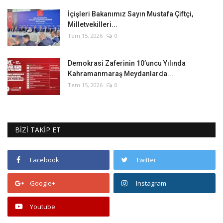
İçişleri Bakanımız Sayın Mustafa Çiftçi,
Milletvekilleri...
Tem 15, 2026
0
Demokrasi Zaferinin 10’uncu Yılında
Kahramanmaraş Meydanlarda...
Tem 15, 2026
0
BİZİ TAKİP ET
Facebook
Twitter
Google+
Instagram
Youtube