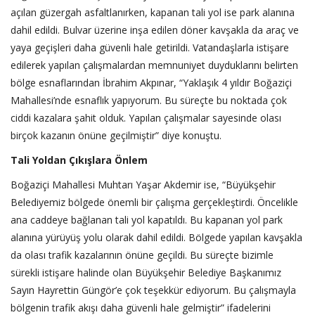
açılan güzergah asfaltlanırken, kapanan tali yol ise park alanına
dahil edildi. Bulvar üzerine inşa edilen döner kavşakla da araç ve
yaya geçişleri daha güvenli hale getirildi. Vatandaşlarla istişare
edilerek yapılan çalışmalardan memnuniyet duyduklarını belirten
bölge esnaflarından İbrahim Akpınar, “Yaklaşık 4 yıldır Boğaziçi
Mahallesi’nde esnaflık yapıyorum. Bu süreçte bu noktada çok
ciddi kazalara şahit olduk. Yapılan çalışmalar sayesinde olası
birçok kazanın önüne geçilmiştir” diye konuştu.
Tali Yoldan Çıkışlara Önlem
Boğaziçi Mahallesi Muhtarı Yaşar Akdemir ise, “Büyükşehir
Belediyemiz bölgede önemli bir çalışma gerçekleştirdi. Öncelikle
ana caddeye bağlanan tali yol kapatıldı. Bu kapanan yol park
alanına yürüyüş yolu olarak dahil edildi. Bölgede yapılan kavşakla
da olası trafik kazalarının önüne geçildi. Bu süreçte bizimle
sürekli istişare halinde olan Büyükşehir Belediye Başkanımız
Sayın Hayrettin Güngör’e çok teşekkür ediyorum. Bu çalışmayla
bölgenin trafik akışı daha güvenli hale gelmiştir” ifadelerini