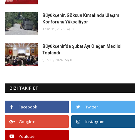
Büyükşehir, Göksun Kırsalında Ulaşım
Konforunu Yükseltiyor
Tem 15, 2026
0
Büyükşehir’de Şubat Ayı Olağan Meclisi
Toplandı
Şub 15, 2026
0
BİZİ TAKİP ET
Facebook
Twitter
Google+
Instagram
Youtube