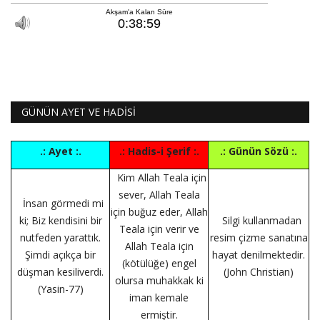
GÜNÜN AYET VE HADİSİ
.: Ayet :.
.: Hadis-i Şerif :.
.: Günün Sözü :.
Kim Allah Teala için
sever, Allah Teala
İnsan görmedi mi
için buğuz eder, Allah
ki; Biz kendisini bir
Silgi kullanmadan
Teala için verir ve
nutfeden yarattık.
resim çizme sanatına
Allah Teala için
Şimdi açıkça bir
hayat denilmektedir.
(kötülüğe) engel
düşman kesiliverdi.
(John Christian)
olursa muhakkak ki
(Yasin-77)
iman kemale
ermiştir.