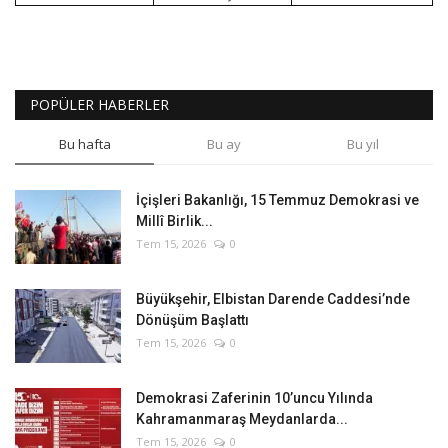
POPÜLER HABERLER
Bu hafta
Bu ay
Bu yıl
İçişleri Bakanlığı, 15 Temmuz Demokrasi ve
Millî Birlik...
Tem 15, 2026
0
Büyükşehir, Elbistan Darende Caddesi’nde
Dönüşüm Başlattı
Tem 15, 2026
0
Demokrasi Zaferinin 10’uncu Yılında
Kahramanmaraş Meydanlarda...
Tem 15, 2026
0