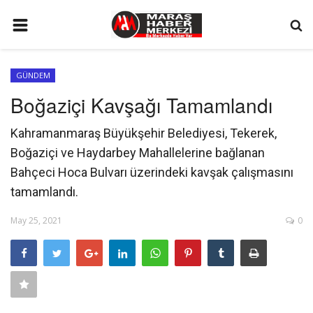
ANA SAYFA
GÜNDEM
GÜNDEM
Boğaziçi Kavşağı Tamamlandı
SİYASET
Kahramanmaraş Büyükşehir Belediyesi, Tekerek,
EKONOMİ
Boğaziçi ve Haydarbey Mahallelerine bağlanan
EĞİTİM
Bahçeci Hoca Bulvarı üzerindeki kavşak çalışmasını
tamamlandı.
SPOR
İLETİŞİM
May 25, 2021
0
KÜNYE
FOTO GALERİ
KÜLTÜR SANAT