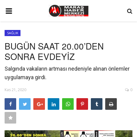
ANA SAYFA
SAĞLIK
GÜNDEM
BUGÜN SAAT 20.00’DEN
SİYASET
SONRA EVDEYİZ
EKONOMİ
Salgında vakaların artması nedeniyle alınan önlemler
EĞİTİM
uygulamaya girdi.
SPOR
Kas 21, 2020
0
İLETİŞİM
KÜNYE
FOTO GALERİ
KÜLTÜR SANAT