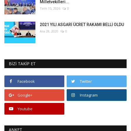
Milletvekilleri...
Tem 15, 2026
0
2021 YILI ASGARİ ÜCRET RAKAMI BELLİ OLDU
Ara 28, 2020
0
BİZİ TAKİP ET
Facebook
Twitter
Google+
Instagram
Youtube
ANKET