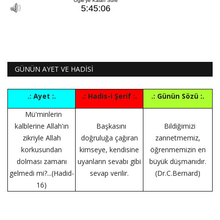
GÜNÜN AYET VE HADİSİ
.: Ayet :.
.: Hadis-i Şerif :.
.: Günün Sözü :.
Mü'minlerin
kalblerine Allah'ın
Başkasını
Bildiğimizi
zikriyle Allah
doğruluğa çağıran
zannetmemiz,
korkusundan
kimseye, kendisine
öğrenmemizin en
dolması zamanı
uyanların sevabı gibi
büyük düşmanıdır.
gelmedi mi?...(Hadid-
sevap verilir.
(Dr.C.Bernard)
16)