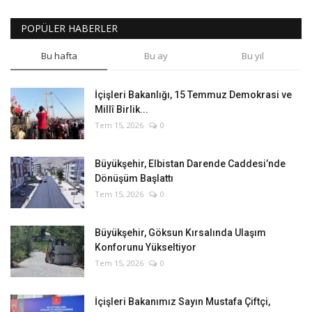
POPÜLER HABERLER
Bu hafta
Bu ay
Bu yıl
İçişleri Bakanlığı, 15 Temmuz Demokrasi ve
Millî Birlik...
Tem 15, 2026
0
Büyükşehir, Elbistan Darende Caddesi’nde
Dönüşüm Başlattı
Tem 15, 2026
0
Büyükşehir, Göksun Kırsalında Ulaşım
Konforunu Yükseltiyor
Tem 15, 2026
0
İçişleri Bakanımız Sayın Mustafa Çiftçi,