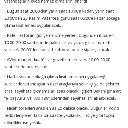
vatandaşların evde namaz kılmalarını önerdi.
• Bugün saat 20:00’den yarın saat 10:00’a kadar, yarın saat
20:00’den 23 Kasım Pazartesi günü saat 05:00’e kadar sokağa
çıkma kısıtlaması uygulanacak.
• Kafe, restoran gibi yeme içme yerleri, bugünden itibaren
10:00-20:00 saatlerinde paket servis ya da gel-al hizmeti
verecek. 20:00’den sonra telefon ve online sipariş alacak.
• AVM, market, kuaför ve güzellik merkezleri 10:00-20:00
saatlerinde açık olacak.
• Hafta sonları sokağa çıkma kısıtlamasının uygulandığı
sürelerde vatandaşların özel araçlarıyla şehir içi ya da şehirler
arası seyahate çıkmamaları esas olacak. İçişleri Bakanlığı’na ait
“e-başvuru” ve “Alo 199” üzerinden seyahat izni alınabilecek.
• Nikah törenleri arası en az 20 dakika olacak. Düğünler Kovid
tedbirleriyle en fazla bir saatte yapılacak. Taziye gibi toplu
etkinlikler ise yasak.