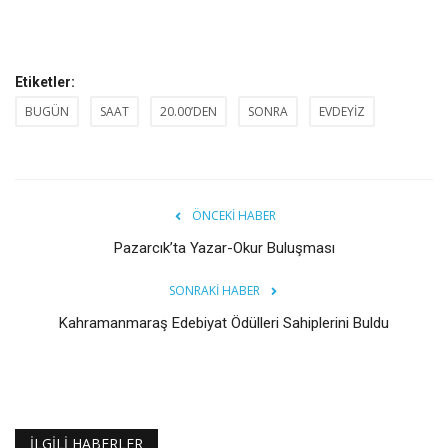
Etiketler:
BUGÜN
SAAT
20.00’DEN
SONRA
EVDEYİZ
ÖNCEKI HABER
Pazarcık’ta Yazar-Okur Buluşması
SONRAKI HABER
Kahramanmaraş Edebiyat Ödülleri Sahiplerini Buldu
İLGILI HABERLER