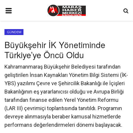
ANA SAYFA
GÜNDEM
GÜNDEM
Büyükşehir İK Yönetiminde
SİYASET
Türkiye’ye Öncü Oldu
EKONOMİ
Kahramanmaraş Büyükşehir Belediyesi tarafından
EĞİTİM
geliştirilen İnsan Kaynakları Yönetim Bilgi Sistemi (İK-
SPOR
YBS) yazılımı Çevre ve Şehircilik Bakanlığı ile İçişleri
Bakanlığının eş yararlanıcısı olduğu ve Avrupa Birliği
İLETİŞİM
tarafından finanse edilen Yerel Yönetim Reformu
KÜNYE
(LAR III) çevrimiçi toplantısında tanıtıldı. Programın
devreye alınmasıyla beraber kamusal hizmetlerde
FOTO GALERİ
performans değerlendirmeleri dönemi başlayacak.
KÜLTÜR SANAT