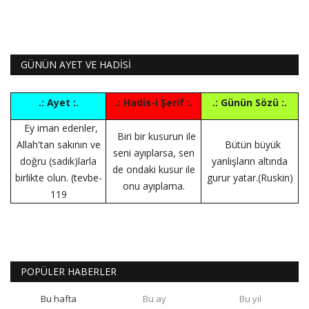
GÜNÜN AYET VE HADİSİ
.: Ayet :.
.: Hadis-i Şerif :.
.: Günün Sözü :.
Ey iman edenler,
Biri bir kusurun ile
Allah'tan sakının ve
Bütün büyük
seni ayıplarsa, sen
doğru (sadık)larla
yanlışların altında
de ondaki kusur ile
birlikte olun. (tevbe-
gurur yatar.(Ruskin)
onu ayıplama.
119
POPÜLER HABERLER
Bu hafta
Bu ay
Bu yıl