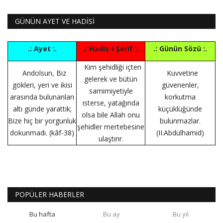
GÜNÜN AYET VE HADİSİ
.: Ayet :.
.: Hadis-i Şerif :.
.: Günün Sözü :.
Kim şehidliği içten
Andolsun, Biz
Kuvvetine
gelerek ve bütün
gökleri, yeri ve ikisi
güvenenler,
samimiyetiyle
arasında bulunanları
korkutma
isterse, yatağında
altı günde yarattık;
küçüklüğünde
olsa bile Allah onu
Bize hiç bir yorgunluk
bulunmazlar.
şehidler mertebesine
dokunmadı. (kâf-38)
(II.Abdülhamid)
ulaştırır.
POPÜLER HABERLER
Bu hafta
Bu ay
Bu yıl