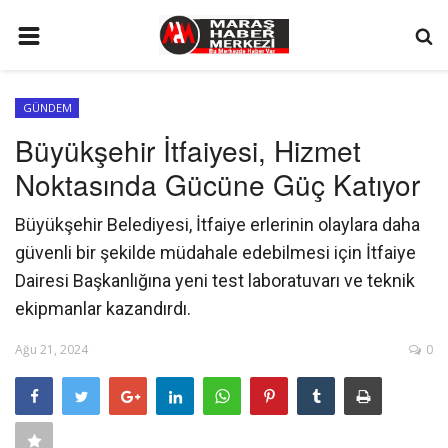
ANA SAYFA
GÜNDEM
GÜNDEM
Büyükşehir İtfaiyesi, Hizmet
SİYASET
Noktasında Gücüne Güç Katıyor
EKONOMİ
Büyükşehir Belediyesi, İtfaiye erlerinin olaylara daha
EĞİTİM
güvenli bir şekilde müdahale edebilmesi için İtfaiye
SPOR
Dairesi Başkanlığına yeni test laboratuvarı ve teknik
ekipmanlar kazandırdı.
İLETİŞİM
Ağu 21, 2024
0
KÜNYE
FOTO GALERİ
KÜLTÜR SANAT