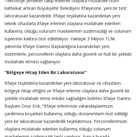
Teknolojik yenilikler takip edilerek olaylara müdahale hızını
katbekat artıran Büyükşehir Belediyesi İtfaiyesine, yeni bir test
laboratuvarı kazandırıldı. İtfaiye teşkilatına kazandırılan yeni
teknik cihazlarla itfaiye erlerinin olaylara müdahale ederken
kullanmış olduğu solunum maskelerinin sızdırmazlığı ve solunum
tüplerinin kalitesi test edilebiliyor. Yaklaşık 3 Milyon TL’lik
yatırımla İtfaiye Dairesi Başkanlığına kazandırılan yeni
sistemlerle, personellerin olaylara daha güvenli ve hızlı bir şekilde
müdahale etmesi sağlanıyor.
“Bölgeye Hitap Eden Bir Laboratuvar”
İtfaiye teşkilatına kazandırılan yeni laboratuvar ve cihazların
bölgeye hitap ettiğini ve İtfaiye erlerine olaylara daha güvenli bir
şekilde müdahale etme imkânı sağladığını belirten İtfaiye Dairesi
Başkanı Onur Erdi, “İtfaiye erlerimizin vatandaşlarımızın
yardımına koşarken kullanmış olduğu donanımların test edildiği
yeni bir laboratuvar kazandırdık teşkilatımıza. Personellerimizin
olaylara müdahale ederken kullanmış olduğu solunum
maskelerinin sızdırmazlık testi yapılıyor. Ayrıca burada