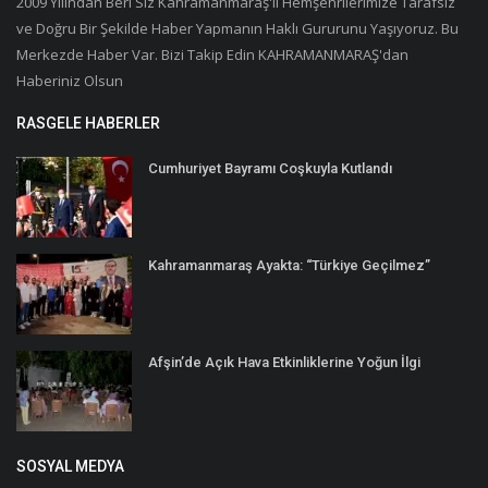
2009 Yılından Beri Siz Kahramanmaraş'lı Hemşehrilerimize Tarafsız
ve Doğru Bir Şekilde Haber Yapmanın Haklı Gururunu Yaşıyoruz. Bu
Merkezde Haber Var. Bizi Takip Edin KAHRAMANMARAŞ'dan
Haberiniz Olsun
RASGELE HABERLER
Cumhuriyet Bayramı Coşkuyla Kutlandı
Kahramanmaraş Ayakta: “Türkiye Geçilmez”
Afşin’de Açık Hava Etkinliklerine Yoğun İlgi
SOSYAL MEDYA