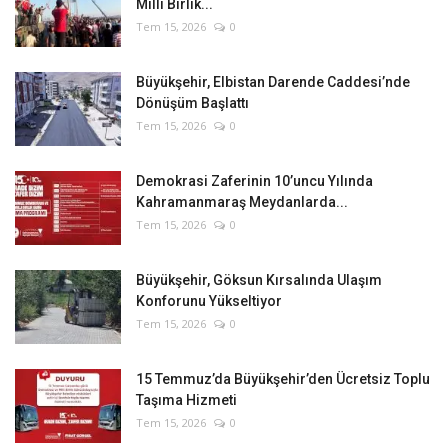
Millî Birlik...
Tem 15, 2026
0
Büyükşehir, Elbistan Darende Caddesi’nde
Dönüşüm Başlattı
Tem 15, 2026
0
Demokrasi Zaferinin 10’uncu Yılında
Kahramanmaraş Meydanlarda...
Tem 15, 2026
0
Büyükşehir, Göksun Kırsalında Ulaşım
Konforunu Yükseltiyor
Tem 15, 2026
0
15 Temmuz’da Büyükşehir’den Ücretsiz Toplu
Taşıma Hizmeti
Tem 15, 2026
0