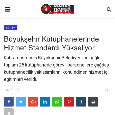
ANA SAYFA
EĞİTİM
GÜNDEM
Büyükşehir Kütüphanelerinde
SİYASET
Hizmet Standardı Yükseliyor
EKONOMİ
Kahramanmaraş Büyükşehir Belediyesi’ne bağlı
EĞİTİM
toplam 25 kütüphanede görevli personellere çağdaş
SPOR
kütüphanecilik yaklaşımlarını konu edinen hizmet içi
eğitimleri verildi.
İLETİŞİM
Haz 7, 2021
0
KÜNYE
FOTO GALERİ
KÜLTÜR SANAT