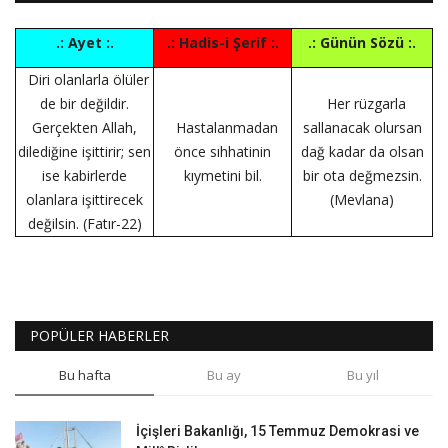
.: Ayet :.
.: Hadis-i Şerif :.
.: Günün Sözü :.
Diri olanlarla ölüler
de bir değildir.
Her rüzgarla
Gerçekten Allah,
Hastalanmadan
sallanacak olursan
dilediğine işittirir; sen
önce sıhhatinin
dağ kadar da olsan
ise kabirlerde
kıymetini bil.
bir ota değmezsin.
olanlara işittirecek
(Mevlana)
değilsin. (Fatır-22)
POPÜLER HABERLER
Bu hafta
Bu ay
Bu yıl
İçişleri Bakanlığı, 15 Temmuz Demokrasi ve