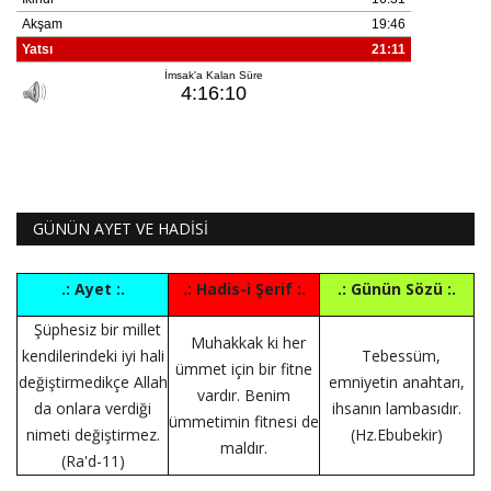
GÜNÜN AYET VE HADİSİ
.: Ayet :.
.: Hadis-i Şerif :.
.: Günün Sözü :.
Şüphesiz bir millet
Muhakkak ki her
kendilerindeki iyi hali
Tebessüm,
ümmet için bir fitne
değiştirmedikçe Allah
emniyetin anahtarı,
vardır. Benim
da onlara verdiği
ihsanın lambasıdır.
ümmetimin fitnesi de
nimeti değiştirmez.
(Hz.Ebubekir)
maldır.
(Ra'd-11)