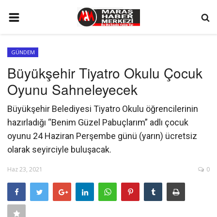
ANA SAYFA
GÜNDEM
GÜNDEM
Büyükşehir Tiyatro Okulu Çocuk
SİYASET
Oyunu Sahneleyecek
EKONOMİ
Büyükşehir Belediyesi Tiyatro Okulu öğrencilerinin
EĞİTİM
hazırladığı “Benim Güzel Pabuçlarım” adlı çocuk
SPOR
oyunu 24 Haziran Perşembe günü (yarın) ücretsiz
olarak seyirciyle buluşacak.
İLETİŞİM
Haz 23, 2021
0
KÜNYE
FOTO GALERİ
KÜLTÜR SANAT