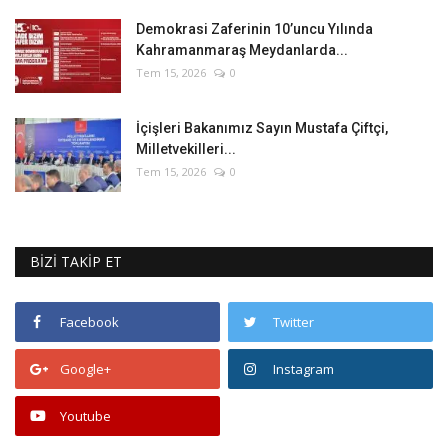
Demokrasi Zaferinin 10’uncu Yılında
Kahramanmaraş Meydanlarda...
Tem 15, 2026
0
İçişleri Bakanımız Sayın Mustafa Çiftçi,
Milletvekilleri...
Tem 15, 2026
0
BİZİ TAKİP ET
Facebook
Twitter
Google+
Instagram
Youtube