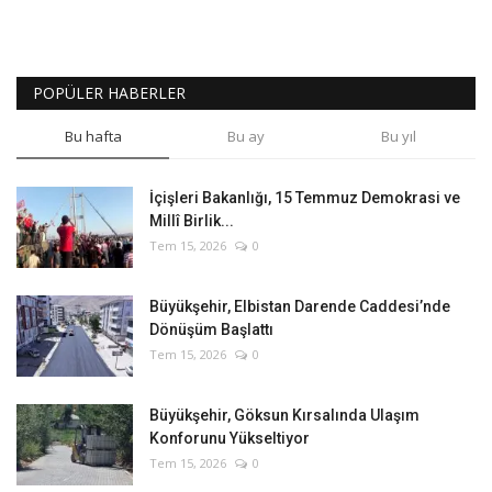
POPÜLER HABERLER
Bu hafta
Bu ay
Bu yıl
İçişleri Bakanlığı, 15 Temmuz Demokrasi ve
Millî Birlik...
Tem 15, 2026
0
Büyükşehir, Elbistan Darende Caddesi’nde
Dönüşüm Başlattı
Tem 15, 2026
0
Büyükşehir, Göksun Kırsalında Ulaşım
Konforunu Yükseltiyor
Tem 15, 2026
0