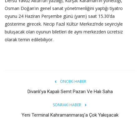
Dersu Yavuz Altun'un yazdığı, Kürşat Karaman'ın yönettiği,
Osman Doğan'ın genel sanat yönetmenliğini yaptığı tiyatro
oyunu 24 Haziran Perşembe günü (yarın) saat 15.30’da
gösterime girecek. Necip Fazıl Kültür Merkezi’nde seyirciyle
buluşacak olan oyunun biletleri de aynı merkezden ücretsiz
olarak temin edilebiliyor.
ÖNCEKI HABER
Divanlı’ya Kapalı Semt Pazarı Ve Halı Saha
SONRAKI HABER
Yeni Terminal Kahramanmaraş’a Çok Yakışacak