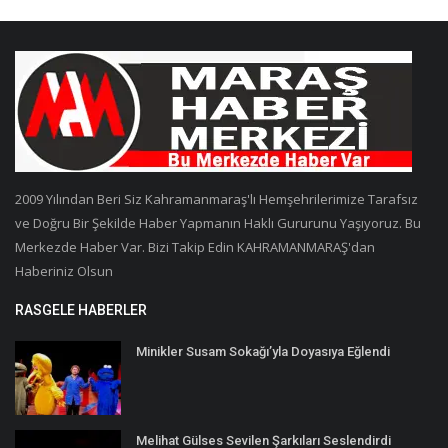
2009 Yılından Beri Siz Kahramanmaraş'lı Hemşehrilerimize Tarafsız
ve Doğru Bir Şekilde Haber Yapmanın Haklı Gururunu Yaşıyoruz. Bu
Merkezde Haber Var. Bizi Takip Edin KAHRAMANMARAŞ'dan
Haberiniz Olsun
RASGELE HABERLER
Minikler Susam Sokağı’yla Doyasıya Eğlendi
Melihat Gülses Sevilen Şarkıları Seslendirdi