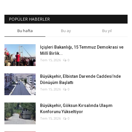
POPÜLER HABERLER
Bu hafta
Bu ay
Bu yıl
İçişleri Bakanlığı, 15 Temmuz Demokrasi ve
Millî Birlik...
Tem 15, 2026
0
Büyükşehir, Elbistan Darende Caddesi’nde
Dönüşüm Başlattı
Tem 15, 2026
0
Büyükşehir, Göksun Kırsalında Ulaşım
Konforunu Yükseltiyor
Tem 15, 2026
0