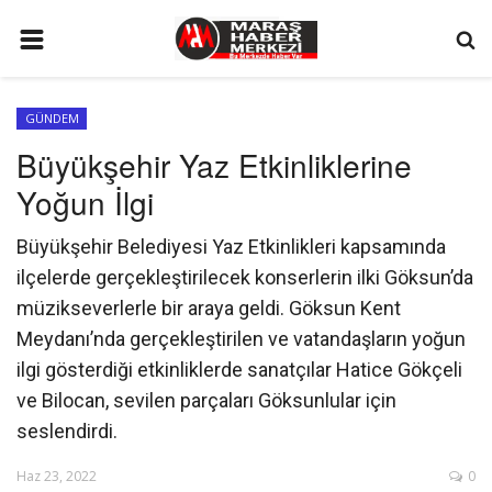
ANA SAYFA
GÜNDEM
GÜNDEM
Büyükşehir Yaz Etkinliklerine
SİYASET
Yoğun İlgi
EKONOMİ
Büyükşehir Belediyesi Yaz Etkinlikleri kapsamında
EĞİTİM
ilçelerde gerçekleştirilecek konserlerin ilki Göksun’da
SPOR
müzikseverlerle bir araya geldi. Göksun Kent
Meydanı’nda gerçekleştirilen ve vatandaşların yoğun
İLETİŞİM
ilgi gösterdiği etkinliklerde sanatçılar Hatice Gökçeli
KÜNYE
ve Bilocan, sevilen parçaları Göksunlular için
seslendirdi.
FOTO GALERİ
KÜLTÜR SANAT
Haz 23, 2022
0