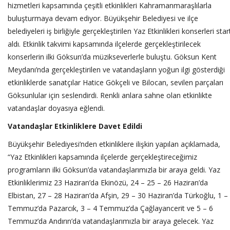
hizmetleri kapsamında çeşitli etkinlikleri Kahramanmaraşlılarla
buluşturmaya devam ediyor. Büyükşehir Belediyesi ve ilçe
belediyeleri iş birliğiyle gerçekleştirilen Yaz Etkinlikleri konserleri star
aldı. Etkinlik takvimi kapsamında ilçelerde gerçekleştirilecek
konserlerin ilki Göksun’da müzikseverlerle buluştu. Göksun Kent
Meydanı’nda gerçekleştirilen ve vatandaşların yoğun ilgi gösterdiği
etkinliklerde sanatçılar Hatice Gökçeli ve Bilocan, sevilen parçaları
Göksunlular için seslendirdi. Renkli anlara sahne olan etkinlikte
vatandaşlar doyasıya eğlendi.
Vatandaşlar Etkinliklere Davet Edildi
Büyükşehir Belediyesi’nden etkinliklere ilişkin yapılan açıklamada,
“Yaz Etkinlikleri kapsamında ilçelerde gerçekleştireceğimiz
programların ilki Göksun’da vatandaşlarımızla bir araya geldi. Yaz
Etkinliklerimiz 23 Haziran’da Ekinözü, 24 – 25 – 26 Haziran’da
Elbistan, 27 – 28 Haziran’da Afşin, 29 – 30 Haziran’da Türkoğlu, 1 –
Temmuz’da Pazarcık, 3 – 4 Temmuz’da Çağlayancerit ve 5 – 6
Temmuz’da Andırın’da vatandaşlarımızla bir araya gelecek. Yaz