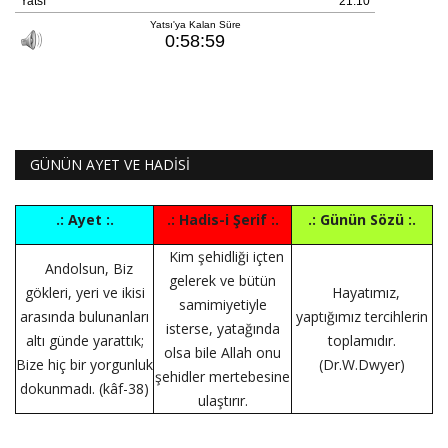
GÜNÜN AYET VE HADİSİ
.: Ayet :.
.: Hadis-i Şerif :.
.: Günün Sözü :.
Kim şehidliği içten
Andolsun, Biz
gelerek ve bütün
gökleri, yeri ve ikisi
Hayatımız,
samimiyetiyle
arasında bulunanları
yaptığımız tercihlerin
isterse, yatağında
altı günde yarattık;
toplamıdır.
olsa bile Allah onu
Bize hiç bir yorgunluk
(Dr.W.Dwyer)
şehidler mertebesine
dokunmadı. (kâf-38)
ulaştırır.