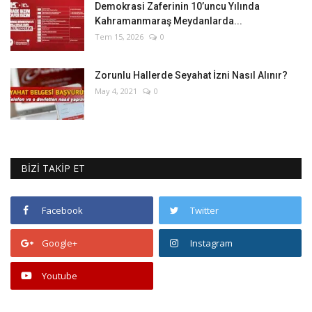
Demokrasi Zaferinin 10’uncu Yılında
Kahramanmaraş Meydanlarda...
Tem 15, 2026
0
Zorunlu Hallerde Seyahat İzni Nasıl Alınır?
May 4, 2021
0
BİZİ TAKİP ET
Facebook
Twitter
Google+
Instagram
Youtube