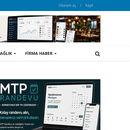
Oturum aç
/
Kayıt
SAĞLIK
FİRMA HABER