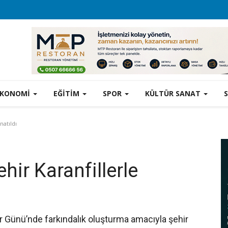
EKONOMİ
EĞİTİM
SPOR
KÜLTÜR SANAT
natıldı
ir Karanfillerle
r Günü’nde farkındalık oluşturma amacıyla şehir