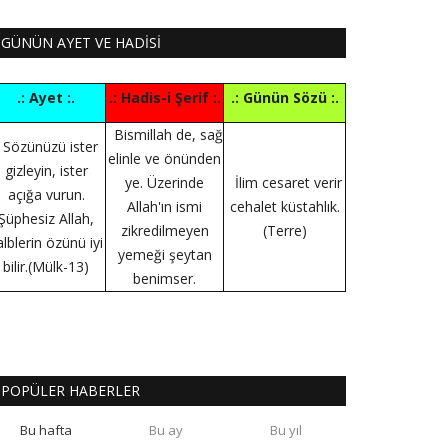
GÜNÜN AYET VE HADİSİ
.: Ayet :.
.: Hadis-i Şerif :.
.: Günün Sözü :.
Bismillah de, sağ
Sözünüzü ister
elinle ve önünden
gizleyin, ister
ye. Üzerinde
İlim cesaret verir
açığa vurun.
Allah'ın ismi
cehalet küstahlık.
Şüphesiz Allah,
zikredilmeyen
(Terre)
alblerin özünü iyi
yemeği şeytan
bilir.(Mülk-13)
benimser.
POPÜLER HABERLER
Bu hafta
Bu ay
Bu yıl