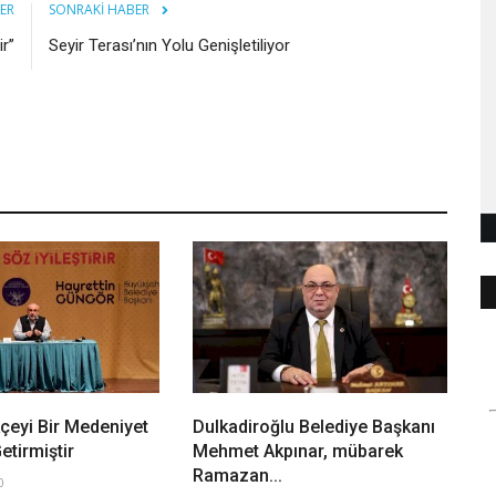
ER
SONRAKI HABER
r”
Seyir Terası’nın Yolu Genişletiliyor
çeyi Bir Medeniyet
Dulkadiroğlu Belediye Başkanı
Getirmiştir
Mehmet Akpınar, mübarek
Ramazan...
0