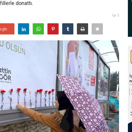
illerle donattı.
0
ogle