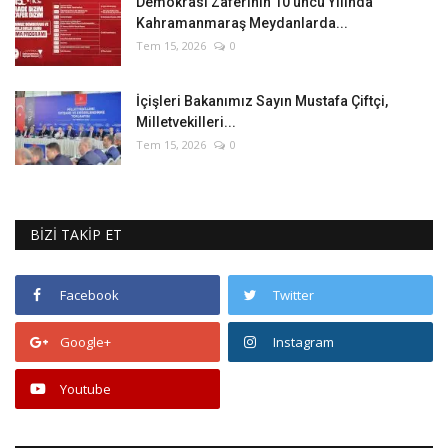
Demokrasi Zaferinin 10’uncu Yılında
Kahramanmaraş Meydanlarda...
Tem 15, 2026
0
İçişleri Bakanımız Sayın Mustafa Çiftçi,
Milletvekilleri...
Tem 15, 2026
0
BİZİ TAKİP ET
Facebook
Twitter
Google+
Instagram
Youtube