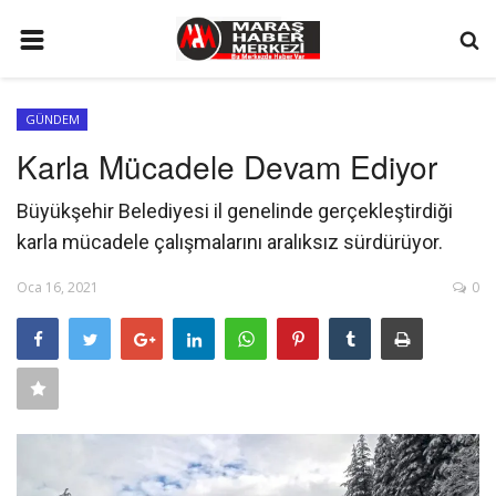
ANA SAYFA
GÜNDEM
GÜNDEM
Karla Mücadele Devam Ediyor
SİYASET
Büyükşehir Belediyesi il genelinde gerçekleştirdiği
EKONOMİ
karla mücadele çalışmalarını aralıksız sürdürüyor.
EĞİTİM
Oca 16, 2021
0
SPOR
İLETİŞİM
KÜNYE
FOTO GALERİ
KÜLTÜR SANAT