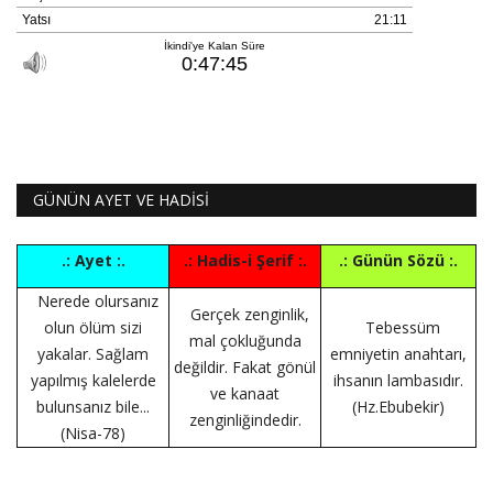
GÜNÜN AYET VE HADİSİ
.: Ayet :.
.: Hadis-i Şerif :.
.: Günün Sözü :.
Nerede olursanız
Gerçek zenginlik,
olun ölüm sizi
Tebessüm
mal çokluğunda
yakalar. Sağlam
emniyetin anahtarı,
değildir. Fakat gönül
yapılmış kalelerde
ihsanın lambasıdır.
ve kanaat
bulunsanız bile...
(Hz.Ebubekir)
zenginliğindedir.
(Nisa-78)