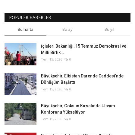
POPÜLER HABERLER
Bu hafta
Bu ay
Bu yıl
İçişleri Bakanlığı, 15 Temmuz Demokrasi ve
Millî Birlik...
Tem 15, 2026
0
Büyükşehir, Elbistan Darende Caddesi’nde
Dönüşüm Başlattı
Tem 15, 2026
0
Büyükşehir, Göksun Kırsalında Ulaşım
Konforunu Yükseltiyor
Tem 15, 2026
0