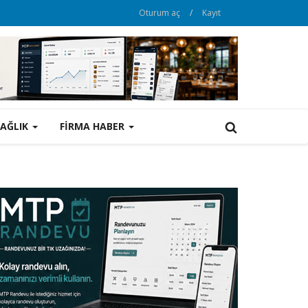
Oturum aç
/
Kayıt
SAĞLIK
FİRMA HABER