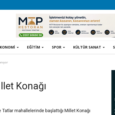
EKONOMİ
EĞİTİM
SPOR
KÜLTÜR SANAT
anıyor
llet Konağı
 Tatlar mahallelerinde başlattığı Millet Konağı