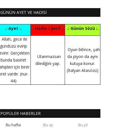
GÜNÜN AYET VE HADİSİ
.: Ayet :.
.: Hadis-i Şerif :.
.: Günün Sözü :.
Allah, gece ile
gündüzü evirip
Oyun bitince, şah
evirir. Gerçekten
Utanmazsan
da piyon da aynı
bunda basiret
dilediğini yap.
kutuya konur.
ahipleri için birer
(İtalyan Atasözü)
bret vardır. (nur-
44)
POPÜLER HABERLER
Bu hafta
Bu ay
Bu yıl