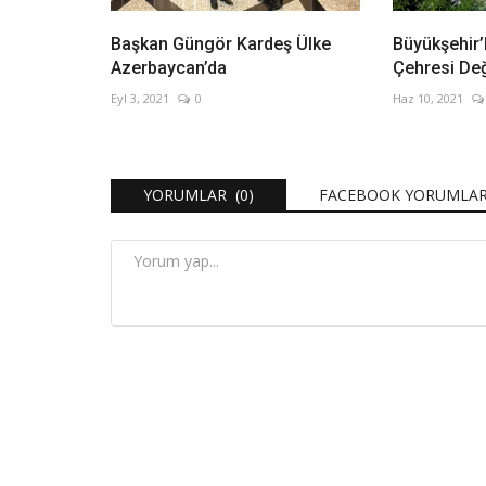
Başkan Güngör Kardeş Ülke
Büyükşehir’
Azerbaycan’da
Çehresi Değ
Eyl 3, 2021
0
Haz 10, 2021
YORUMLAR (0)
FACEBOOK YORUMLAR