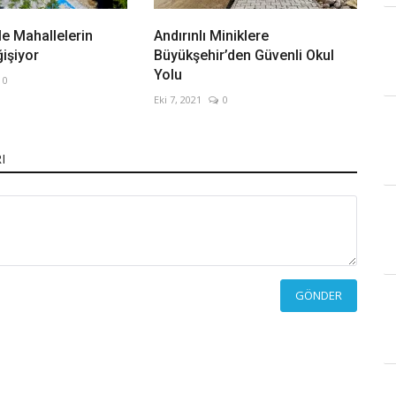
le Mahallelerin
Andırınlı Miniklere
işiyor
Büyükşehir’den Güvenli Okul
Yolu
0
Eki 7, 2021
0
I
GÖNDER