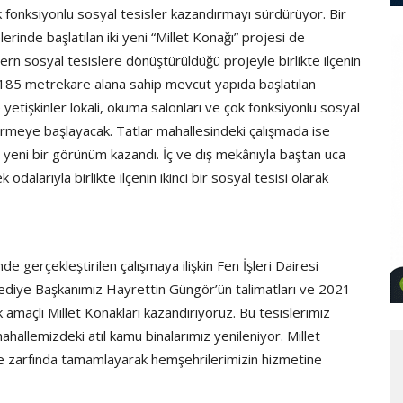
fonksiyonlu sosyal tesisler kazandırmayı sürdürüyor. Bir
rinde başlatılan iki yeni “Millet Konağı” projesi de
ern sosyal tesislere dönüştürüldüğü projeyle birlikte ilçenin
de 185 metrekare alana sahip mevcut yapıda başlatılan
yetişkinler lokali, okuma salonları ve çok fonksiyonlu sosyal
 vermeye başlayacak. Tatlar mahallesindeki çalışmada ise
yeni bir görünüm kazandı. İç ve dış mekânıyla baştan uca
odalarıyla birlikte ilçenin ikinci bir sosyal tesisi olarak
de gerçekleştirilen çalışmaya ilişkin Fen İşleri Dairesi
lediye Başkanımız Hayrettin Güngör’ün talimatları ve 2021
amaçlı Millet Konakları kazandırıyoruz. Bu tesislerimiz
mahallemizdeki atıl kamu binalarımız yenileniyor. Millet
re zarfında tamamlayarak hemşehrilerimizin hizmetine