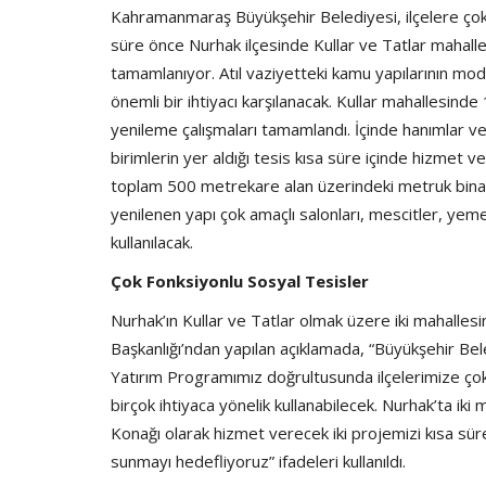
Kahramanmaraş Büyükşehir Belediyesi, ilçelere çok 
süre önce Nurhak ilçesinde Kullar ve Tatlar mahallele
tamamlanıyor. Atıl vaziyetteki kamu yapılarının mod
önemli bir ihtiyacı karşılanacak. Kullar mahallesin
yenileme çalışmaları tamamlandı. İçinde hanımlar ve 
birimlerin yer aldığı tesis kısa süre içinde hizmet
toplam 500 metrekare alan üzerindeki metruk bina 
yenilenen yapı çok amaçlı salonları, mescitler, yemek 
kullanılacak.
Çok Fonksiyonlu Sosyal Tesisler
Nurhak’ın Kullar ve Tatlar olmak üzere iki mahallesin
Başkanlığı’ndan yapılan açıklamada, “Büyükşehir Be
Yatırım Programımız doğrultusunda ilçelerimize çok 
birçok ihtiyaca yönelik kullanabilecek. Nurhak’ta iki 
Konağı olarak hizmet verecek iki projemizi kısa sü
sunmayı hedefliyoruz” ifadeleri kullanıldı.