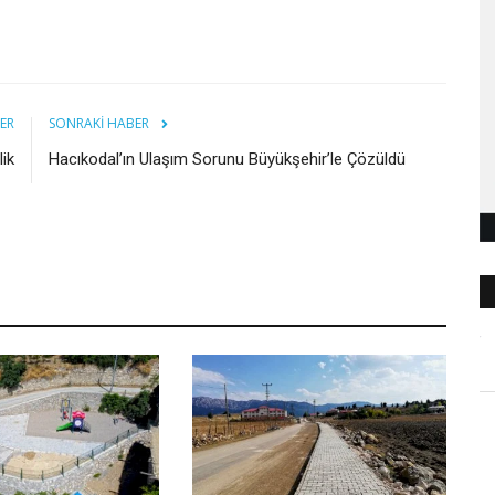
ER
SONRAKI HABER
ik
Hacıkodal’ın Ulaşım Sorunu Büyükşehir’le Çözüldü