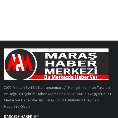
2009 Yılından Beri Siz Kahramanmaraş'lı Hemşehrilerimize Tarafsız
ve Doğru Bir Şekilde Haber Yapmanın Haklı Gururunu Yaşıyoruz. Bu
Merkezde Haber Var. Bizi Takip Edin KAHRAMANMARAŞ'dan
Haberiniz Olsun
RASGELE HABERLER