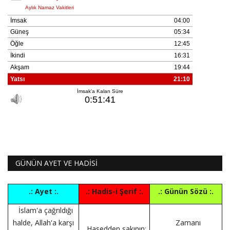
GÜNÜN AYET VE HADİSİ
.: Ayet :.
.: Hadis-i Şerif :.
.: Günün Sözü :.
İslam'a çağrıldığı
halde, Allah'a karşı
Zamanı
Hasedden sakının;