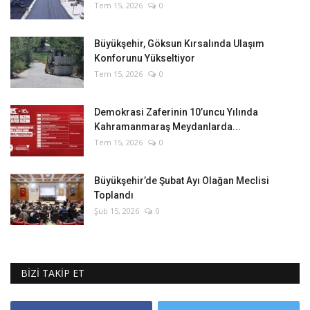
Tem 15, 2026
0
Büyükşehir, Göksun Kırsalında Ulaşım
Konforunu Yükseltiyor
Tem 15, 2026
0
Demokrasi Zaferinin 10’uncu Yılında
Kahramanmaraş Meydanlarda...
Tem 15, 2026
0
Büyükşehir’de Şubat Ayı Olağan Meclisi
Toplandı
Şub 15, 2026
0
BİZİ TAKİP ET