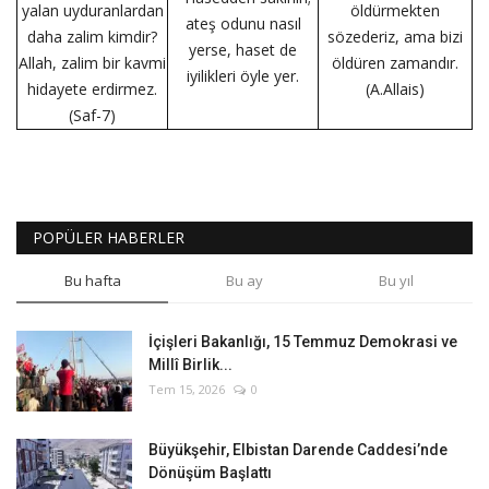
yalan uyduranlardan
öldürmekten
ateş odunu nasıl
daha zalim kimdir?
sözederiz, ama bizi
yerse, haset de
Allah, zalim bir kavmi
öldüren zamandır.
iyilikleri öyle yer.
hidayete erdirmez.
(A.Allais)
(Saf-7)
POPÜLER HABERLER
Bu hafta
Bu ay
Bu yıl
İçişleri Bakanlığı, 15 Temmuz Demokrasi ve
Millî Birlik...
Tem 15, 2026
0
Büyükşehir, Elbistan Darende Caddesi’nde
Dönüşüm Başlattı