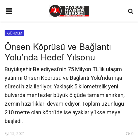
ANA SAYFA
GÜNDEM
GÜNDEM
Önsen Köprüsü ve Bağlantı
SİYASET
Yolu’nda Hedef Yılsonu
EKONOMİ
Büyükşehir Belediyesi’nin 75 Milyon TL’lik ulaşım
EĞİTİM
yatırımı Önsen Köprüsü ve Bağlantı Yolu’nda inşa
SPOR
süreci hızla ilerliyor. Yaklaşık 5 kilometrelik yeni
bulvarda menfezler büyük ölçüde tamamlanırken,
İLETİŞİM
zemin hazırlıkları devam ediyor. Toplam uzunluğu
KÜNYE
210 metre olan köprüde ise ayaklar yükselmeye
başladı.
FOTO GALERİ
KÜLTÜR SANAT
Eyl 15, 2021
0