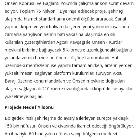
Önsen Köprüsü ve Bağlantı Yolu’nda çalışmalar son sürat devam
ediyor. Toplam 75 Milyon TL’ye inşa edilecek proje, şehir içi
ulaşımda hizmet standartlarını önemli ölçüde artıracak. Sanat
yapıları, köprü ve yeni bulvarı da içeren yeni yatırımın inşasında
zamanla yarışılıyor. Şehrin batı yakasına ulaşımda en sık
kullanılan güzergâhlardan Ağcalı Kavşağı ile Önsen - Kurtlar
mevkiini birbirine bağlayacak 5 kilometre uzunluğundaki bağlantı
yolunda zemin hazırlıkları önemli ölçüde tamamlandı. Hat
üzerindeki menfezlerin ise yapımı tamamlanırken, arterin yerden
yükseltilmesini sağlayan platform kurulumları sürüyor. Aksu
Barajı üzerine konumlandırılan ve Önsen mevkiine doğrudan
ulaşım sağlayacak 210 metre uzunluğundaki köprüde ise ayaklar
yükselmeye başladı.
Projede Hedef Yılsonu
Bölgedeki hızlı şehirleşme dolayısıyla ilerleyen süreçte yaklaşık
150 bin nüfusun Önsen ve civarında ikamet edeceği öngörülüyor.
An itibariyle 60 bine yakın nüfusa sahip bölgenin merkezi