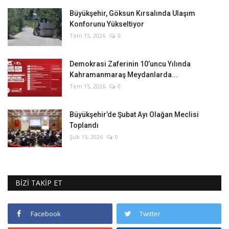
Büyükşehir, Göksun Kırsalında Ulaşım
Konforunu Yükseltiyor
Tem 15, 2026
0
Demokrasi Zaferinin 10’uncu Yılında
Kahramanmaraş Meydanlarda...
Tem 15, 2026
0
Büyükşehir’de Şubat Ayı Olağan Meclisi
Toplandı
Şub 15, 2026
0
BİZİ TAKİP ET
Facebook
Twitter