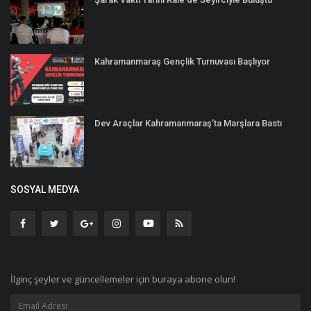
Kahramanmaraş Gençlik Turnuvası Başlıyor
Dev Araçlar Kahramanmaraş’ta Marşlara Bastı
SOSYAL MEDYA
İlginç şeyler ve güncellemeler için buraya abone olun!