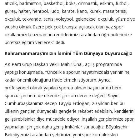
atıcılık, badminton, basketbol, boks, cimnastik, eskrim, futbol,
güreş, halter, hentbol, judo, karate, kano, kürek, masa tenisi,
okçuluk, tekvando, tenis, voleybol, geleneksel okçuluk, yüzme ve
wushu olmak üzere pek çok branşta açılacak olan yaz spor
okullarımızda uzman antrenörlerimiz tarafından öğrencilerimize
ücretsiz eğitim verilecek” dedi.
Kahramanmaraş’ımızın İsmini Tüm Dünyaya Duyuracağız
AK Parti Grup Başkan Vekili Mahir Ünal, açılış programında
yaptığı konuşmada, “Öncelikle sporun hayatımızdaki yerinin ne
kadar önemli olduğunu ifade etmek istiyorum. Ayrıca
profesyonel olarak yapılan sporda alınan başarılar da hem
sporcu için hem de ülkemiz için son derece değerli. Sayın
Cumhurbaşkanımız Recep Tayyip Erdoğan, 20 yıldan beri bu
ülkenin gençleri dünyadaki gençlerle rekabet edebilsin, kendilerini
geliştirebilsinler diye mücadele ediyor. İnşallah gençlerimize spor
yapmaları için çok daha geniş imkânlar sunacağız. Büyükşehir
Belediyemiz tarafından şehrimize yeni spor kompleksleri