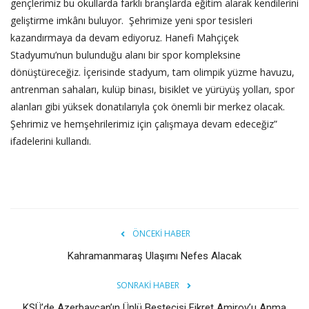
gençlerimiz bu okullarda farklı branşlarda eğitim alarak kendilerini
geliştirme imkânı buluyor. Şehrimize yeni spor tesisleri
kazandırmaya da devam ediyoruz. Hanefi Mahçiçek
Stadyumu’nun bulunduğu alanı bir spor kompleksine
dönüştüreceğiz. İçerisinde stadyum, tam olimpik yüzme havuzu,
antrenman sahaları, kulüp binası, bisiklet ve yürüyüş yolları, spor
alanları gibi yüksek donatılarıyla çok önemli bir merkez olacak.
Şehrimiz ve hemşehrilerimiz için çalışmaya devam edeceğiz”
ifadelerini kullandı.
ÖNCEKI HABER
Kahramanmaraş Ulaşımı Nefes Alacak
SONRAKI HABER
KSÜ’de Azerbaycan’ın Ünlü Bestecisi Fikret Amirov’u Anma