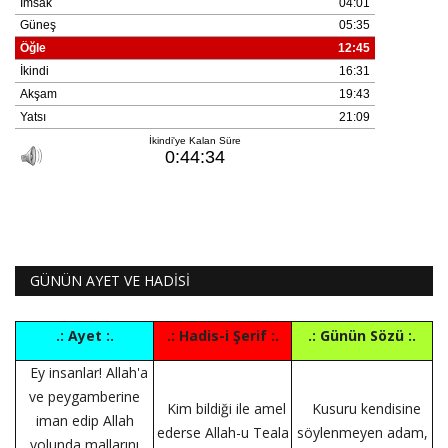
GÜNÜN AYET VE HADİSİ
.: Ayet :.
.: Hadis-i Şerif :.
.: Günün Sözü :.
Ey insanlar! Allah'a
ve peygamberine
Kim bildiği ile amel
Kusuru kendisine
iman edip Allah
ederse Allah-u Teala
söylenmeyen adam,
yolunda mallarını