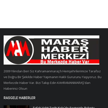
2009 Yılından Beri Siz Kahramanmaraş'lı Hemşehrilerimize Tarafsız
ve Doğru Bir Şekilde Haber Yapmanın Haklı Gururunu Yaşıyoruz. Bu
Merkezde Haber Var. Bizi Takip Edin KAHRAMANMARAŞ'dan
Haberiniz Olsun
RASGELE HABERLER
Şafak Vakti Tarihi Kale’de Seyirciyle Buluştu