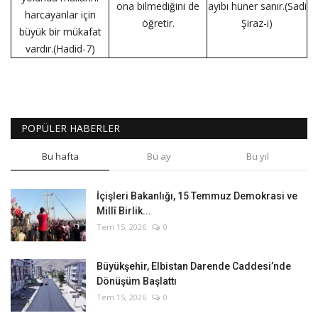
ona bilmediğini de
ayıbı hüner sanır.(Sadi
harcayanlar için
öğretir.
Şiraz-i)
büyük bir mükafat
vardır.(Hadid-7)
POPÜLER HABERLER
Bu hafta
Bu ay
Bu yıl
İçişleri Bakanlığı, 15 Temmuz Demokrasi ve
Millî Birlik...
Tem 15, 2026
0
Büyükşehir, Elbistan Darende Caddesi’nde
Dönüşüm Başlattı
Tem 15, 2026
0