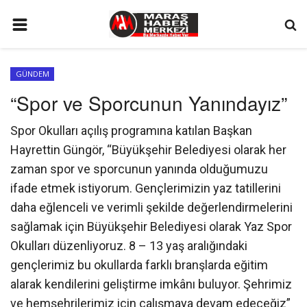
ANA SAYFA
GÜNDEM
GÜNDEM
“Spor ve Sporcunun Yanındayız”
SİYASET
Spor Okulları açılış programına katılan Başkan
EKONOMİ
Hayrettin Güngör, “Büyükşehir Belediyesi olarak her
EĞİTİM
zaman spor ve sporcunun yanında olduğumuzu
ifade etmek istiyorum. Gençlerimizin yaz tatillerini
SPOR
daha eğlenceli ve verimli şekilde değerlendirmelerini
İLETİŞİM
sağlamak için Büyükşehir Belediyesi olarak Yaz Spor
KÜNYE
Okulları düzenliyoruz. 8 – 13 yaş aralığındaki
gençlerimiz bu okullarda farklı branşlarda eğitim
FOTO GALERİ
alarak kendilerini geliştirme imkânı buluyor. Şehrimiz
KÜLTÜR SANAT
ve hemşehrilerimiz için çalışmaya devam edeceğiz”