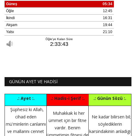
GÜNÜN AYET VE HADİSİ
.: Ayet :.
.: Hadis-i Şerif :.
.: Günün Sözü :.
Şüphesiz ki Allah,
Muhakkak ki her
cihad eden
Ne kadar bilirsen bil;
ümmet için bir fitne
mü'minlerin canlarını
söylediklerin
vardır. Benim
ve mallarını cennet
karsindakinin anladigi
ümmetimin fitnesi de