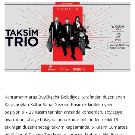
SAĞLIK
FİRMA HABER
OTURUM AÇ
KAYIT
Kahramanmaraş Büyükşehir Belediyesi tarafından düzenlenen
Karacaoğlan Kültür Sanat Sezonu Kasım Etkinlikleri yarın
başlıyor. 6 – 29 Kasım tarihleri arasında konserden, söyleşiye,
tiyatrodan, atölye buluşmalarına kadar birbirinden renkli 13
etkinliğin düzenleneceği takvim kapsamında, 6 Kasım Cumartesi
günü (yarın) Taksim Trio konser verecek. Mehmet Akif Ersoy