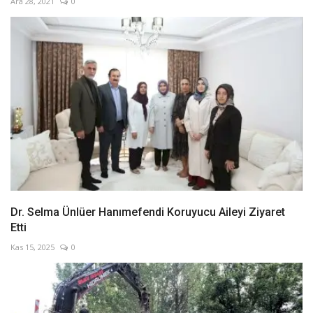
Ara 28, 2021
0
Dr. Selma Ünlüer Hanımefendi Koruyucu Aileyi Ziyaret
Etti
Kas 15, 2025
0