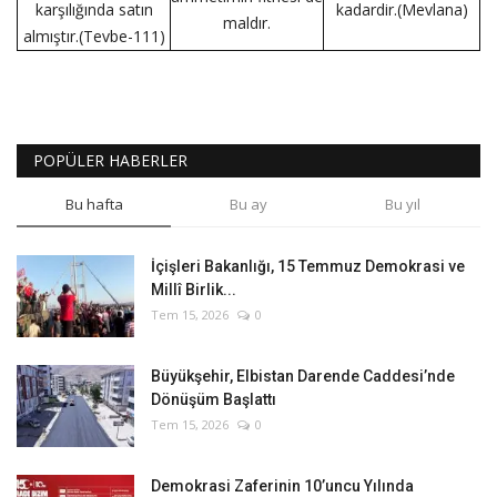
karşılığında satın
kadardir.(Mevlana)
maldır.
almıştır.(Tevbe-111)
POPÜLER HABERLER
Bu hafta
Bu ay
Bu yıl
İçişleri Bakanlığı, 15 Temmuz Demokrasi ve
Millî Birlik...
Tem 15, 2026
0
Büyükşehir, Elbistan Darende Caddesi’nde
Dönüşüm Başlattı
Tem 15, 2026
0
Demokrasi Zaferinin 10’uncu Yılında