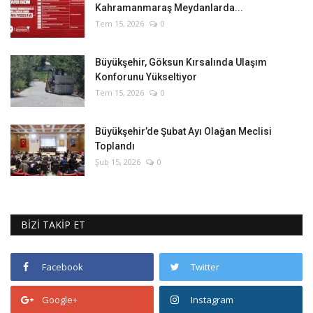
Kahramanmaraş Meydanlarda...
Tem 15, 2026
0
Büyükşehir, Göksun Kırsalında Ulaşım
Konforunu Yükseltiyor
Tem 15, 2026
0
Büyükşehir’de Şubat Ayı Olağan Meclisi
Toplandı
Şub 15, 2026
0
BİZİ TAKİP ET
Facebook
Twitter
Google+
Instagram