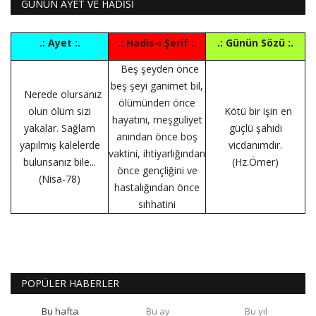
GÜNÜN AYET VE HADİSİ
.: Ayet :.
.: Hadis-i Şerif :.
.: Günün Sözü :.
Beş şeyden önce
beş şeyi ganimet bil,
Nerede olursanız
ölümünden önce
olun ölüm sizi
Kötü bir işin en
hayatını, meşguliyet
yakalar. Sağlam
güçlü şahidi
anından önce boş
yapılmış kalelerde
vicdanımdır.
vaktini, ihtiyarlığından
bulunsanız bile...
(Hz.Ömer)
önce gençliğini ve
(Nisa-78)
hastalığından önce
sıhhatini
POPÜLER HABERLER
Bu hafta
Bu ay
Bu yıl