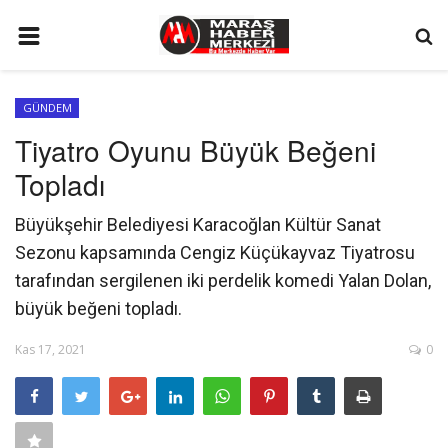
ANA SAYFA
GÜNDEM
GÜNDEM
Tiyatro Oyunu Büyük Beğeni
SİYASET
Topladı
EKONOMİ
Büyükşehir Belediyesi Karacoğlan Kültür Sanat
EĞİTİM
Sezonu kapsamında Cengiz Küçükayvaz Tiyatrosu
SPOR
tarafından sergilenen iki perdelik komedi Yalan Dolan,
büyük beğeni topladı.
İLETİŞİM
Kas 17, 2021
0
KÜNYE
FOTO GALERİ
KÜLTÜR SANAT