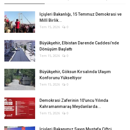
İçişleri Bakanlığı, 15 Temmuz Demokrasi ve
Millî Birlik...
Tem 15, 2026
0
Büyükşehir, Elbistan Darende Caddesi’nde
Dönüşüm Başlattı
Tem 15, 2026
0
Büyükşehir, Göksun Kırsalında Ulaşım
Konforunu Yükseltiyor
Tem 15, 2026
0
Demokrasi Zaferinin 10’uncu Yılında
Kahramanmaraş Meydanlarda...
Tem 15, 2026
0
İçişleri Bakanımız Sayın Mustafa Çiftçi,