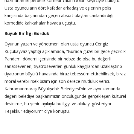
hazırlanan iki perdelik komedi Yalan Dolan seyirciyle buluştu.
Usta oyuncuların dört kafadar arkadaş ve eşlerinin polis
karşısında başlarından geçen absürt olayları canlandırdığı
komedide kahkahalar havada uçuştu.
Büyük Bir İlgi Gördük
Oyunun yazarı ve yönetmeni olan usta oyuncu Cengiz
Küçükayvaz yaptığı açıklamada, “Burada güzel bir gece geçirdik.
Pandemi dönemi içerisinde bir nebze de olsa bu değerli
sanatseverleri, tiyatroseverleri günlük kaygılardan uzaklaştırıp
tiyatronun büyülü havasında biraz tebessüm ettirebilirsek, biraz
moral verebilirsek bizim için son derece mutluluk verici.
Kahramanmaraş Büyükşehir Belediyesi'nin ve aynı zamanda
değerli belediye başkanımızın öncülüğünde gerçekleşen kültürel
devinime, bu şehir layıkıyla bu ilgiyi ve alakayı gösteriyor.
Teşekkür ediyorum” diye konuştu.