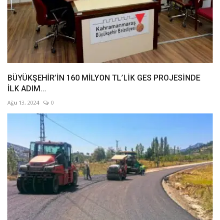
BÜYÜKŞEHİR’İN 160 MİLYON TL’LİK GES PROJESİNDE
İLK ADIM...
Ağu 13, 2024
0