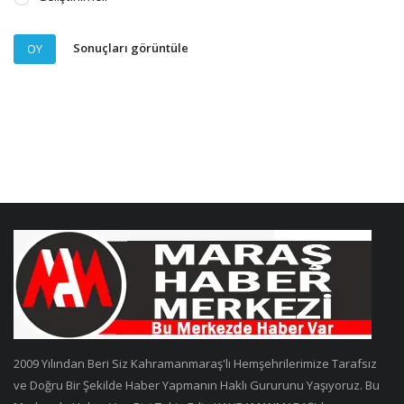
Sonuçları görüntüle
OY
2009 Yılından Beri Siz Kahramanmaraş'lı Hemşehrilerimize Tarafsız
ve Doğru Bir Şekilde Haber Yapmanın Haklı Gururunu Yaşıyoruz. Bu