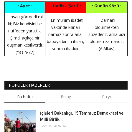
.: Ayet :.
.: Hadis-i Şerif :.
.: Günün Sözü :.
İnsan görmedi mi
En mühim ibadet
Zamanı
ki; Biz kendisini bir
vaktinde kılınan
öldürmekten
nutfeden yarattık.
namaz sonra ana-
sözederiz, ama bizi
Şimdi açıkça bir
babaya birr-ü ihsan,
öldüren zamandır.
düşman kesiliverdi.
sonra cihaddır.
(A.Allais)
(Yasin-77)
POPÜLER HABERLER
Bu hafta
Bu ay
Bu yıl
İçişleri Bakanlığı, 15 Temmuz Demokrasi ve
Millî Birlik...
Tem 15, 2026
0