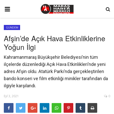
ANA SAYFA
GÜNDEM
GÜNDEM
Afşin’de Açık Hava Etkinliklerine
SİYASET
Yoğun İlgi
EKONOMİ
Kahramanmaraş Büyükşehir Belediyesi’nin tüm
EĞİTİM
ilçelerde düzenlediği Açık Hava Etkinlikleri’nde yeni
SPOR
adres Afşin oldu. Atatürk Parkı’nda gerçekleştirilen
bando konseri ve film etkinliği minikler tarafından da
İLETİŞİM
ilgiyle karşılandı.
KÜNYE
Eyl 3, 2021
0
FOTO GALERİ
KÜLTÜR SANAT