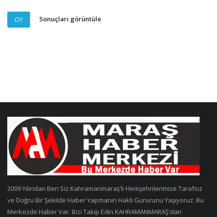
Sonuçları görüntüle
OY
2009 Yılından Beri Siz Kahramanmaraş'lı Hemşehrilerimize Tarafsız
ve Doğru Bir Şekilde Haber Yapmanın Haklı Gururunu Yaşıyoruz. Bu
Merkezde Haber Var. Bizi Takip Edin KAHRAMANMARAŞ'dan