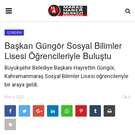
ANA SAYFA
GÜNDEM
GÜNDEM
Başkan Güngör Sosyal Bilimler
SİYASET
Lisesi Öğrencileriyle Buluştu
EKONOMİ
Büyükşehir Belediye Başkanı Hayrettin Güngör,
EĞİTİM
Kahramanmaraş Sosyal Bilimler Lisesi öğrencileriyle
SPOR
bir araya geldi.
İLETİŞİM
Mar 9, 2022
0
KÜNYE
FOTO GALERİ
KÜLTÜR SANAT