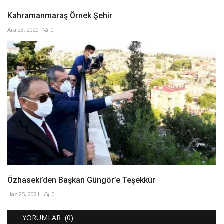
Kahramanmaraş Örnek Şehir
Ara 23, 2020
0
Özhaseki’den Başkan Güngör’e Teşekkür
Haz 25, 2021
0
YORUMLAR (0)