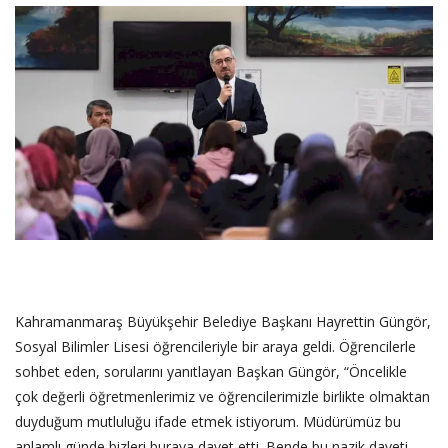
SAĞLIK
FİRMA HABER
OTURUM AÇ
KAYIT
Kahramanmaraş Büyükşehir Belediye Başkanı Hayrettin Güngör,
Sosyal Bilimler Lisesi öğrencileriyle bir araya geldi. Öğrencilerle
sohbet eden, sorularını yanıtlayan Başkan Güngör, “Öncelikle
çok değerli öğretmenlerimiz ve öğrencilerimizle birlikte olmaktan
duyduğum mutluluğu ifade etmek istiyorum. Müdürümüz bu
anlamlı günde bizleri buraya davet etti. Bende bu nazik daveti