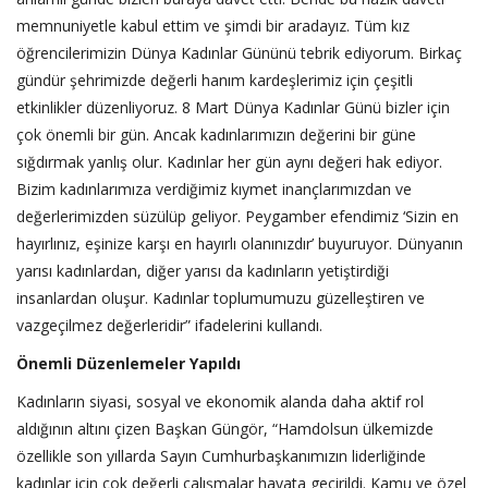
memnuniyetle kabul ettim ve şimdi bir aradayız. Tüm kız
öğrencilerimizin Dünya Kadınlar Gününü tebrik ediyorum. Birkaç
gündür şehrimizde değerli hanım kardeşlerimiz için çeşitli
etkinlikler düzenliyoruz. 8 Mart Dünya Kadınlar Günü bizler için
çok önemli bir gün. Ancak kadınlarımızın değerini bir güne
sığdırmak yanlış olur. Kadınlar her gün aynı değeri hak ediyor.
Bizim kadınlarımıza verdiğimiz kıymet inançlarımızdan ve
değerlerimizden süzülüp geliyor. Peygamber efendimiz ‘Sizin en
hayırlınız, eşinize karşı en hayırlı olanınızdır’ buyuruyor. Dünyanın
yarısı kadınlardan, diğer yarısı da kadınların yetiştirdiği
insanlardan oluşur. Kadınlar toplumumuzu güzelleştiren ve
vazgeçilmez değerleridir” ifadelerini kullandı.
Önemli Düzenlemeler Yapıldı
Kadınların siyasi, sosyal ve ekonomik alanda daha aktif rol
aldığının altını çizen Başkan Güngör, “Hamdolsun ülkemizde
özellikle son yıllarda Sayın Cumhurbaşkanımızın liderliğinde
kadınlar için çok değerli çalışmalar hayata geçirildi. Kamu ve özel