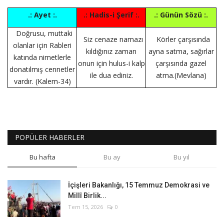
.: Ayet :.
.: Hadis-i Şerif :.
.: Günün Sözü :.
Doğrusu, muttaki
Siz cenaze namazı
Körler çarşısında
olanlar için Rableri
kıldığınız zaman
ayna satma, sağırlar
katında nimetlerle
onun için hulus-i kalp
çarşısında gazel
donatılmış cennetler
ile dua ediniz.
atma.(Mevlana)
vardır. (Kalem-34)
POPÜLER HABERLER
Bu hafta
Bu ay
Bu yıl
İçişleri Bakanlığı, 15 Temmuz Demokrasi ve
Millî Birlik...
Tem 15, 2026
0