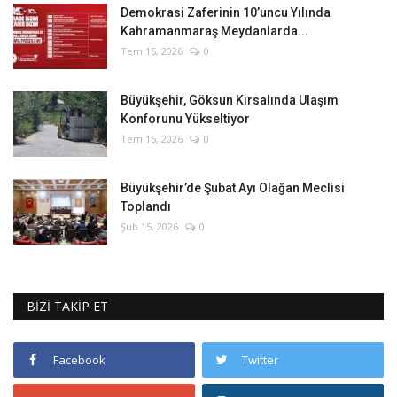
Demokrasi Zaferinin 10’uncu Yılında
Kahramanmaraş Meydanlarda...
Tem 15, 2026
0
Büyükşehir, Göksun Kırsalında Ulaşım
Konforunu Yükseltiyor
Tem 15, 2026
0
Büyükşehir’de Şubat Ayı Olağan Meclisi
Toplandı
Şub 15, 2026
0
BİZİ TAKİP ET
Facebook
Twitter