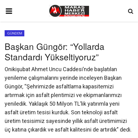
ANA SAYFA
GÜNDEM
GÜNDEM
Başkan Güngör: “Yollarda
SİYASET
Standardı Yükseltiyoruz”
EKONOMİ
Onikişubat Ahmet Uncu Caddesi’nde başlatılan
EĞİTİM
yenileme çalışmalarını yerinde inceleyen Başkan
SPOR
Güngör, “Şehrimizde asfaltlama kapasitemizi
artırmak için asfalt plentimizi ve ekipmanlarımızı
İLETİŞİM
yeniledik. Yaklaşık 50 Milyon TL’lik yatırımla yeni
KÜNYE
asfalt üretim tesisi kurduk. Son teknoloji asfalt
üretim tesisimiz sayesinde yıllık asfalt üretimimizi
FOTO GALERİ
üç katına çıkardık ve asfalt kalitesini de artırdık” dedi.
KÜLTÜR SANAT