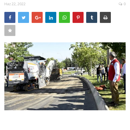
Haz 22, 2022
0
SAĞLIK
FİRMA HABER
OTURUM AÇ
KAYIT