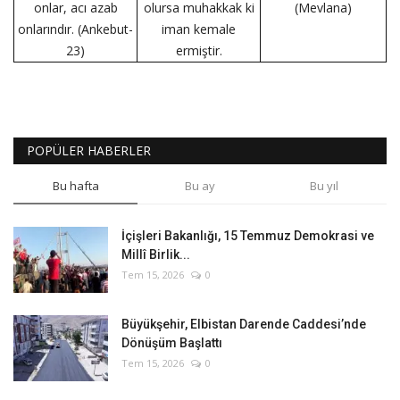
onlar, acı azab
olursa muhakkak ki
(Mevlana)
onlarındır. (Ankebut-
iman kemale
23)
ermiştir.
POPÜLER HABERLER
Bu hafta
Bu ay
Bu yıl
İçişleri Bakanlığı, 15 Temmuz Demokrasi ve
Millî Birlik...
Tem 15, 2026
0
Büyükşehir, Elbistan Darende Caddesi’nde
Dönüşüm Başlattı
Tem 15, 2026
0