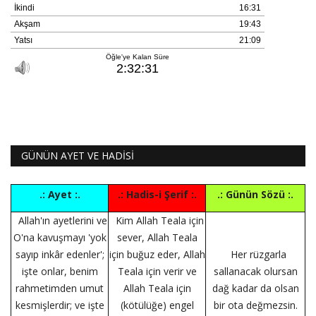
GÜNÜN AYET VE HADİSİ
.: Ayet :.
.: Hadis-i Şerif :.
.: Günün Sözü :.
Allah'ın ayetlerini ve
Kim Allah Teala için
O'na kavuşmayı 'yok
sever, Allah Teala
sayıp inkâr edenler';
için buğuz eder, Allah
Her rüzgarla
işte onlar, benim
Teala için verir ve
sallanacak olursan
rahmetimden umut
Allah Teala için
dağ kadar da olsan
kesmişlerdir; ve işte
(kötülüğe) engel
bir ota değmezsin.