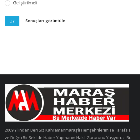
Geliştirilmeli
Sonuçları görüntüle
OY
2009 Yılından Beri Siz Kahramanmaraş'lı Hemşehrilerimize Tarafsız
ve Doğru Bir Şekilde Haber Yapmanın Haklı Gururunu Yaşıyoruz. Bu