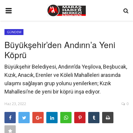
ANA SAYFA
GÜNDEM
GÜNDEM
Büyükşehir’den Andırın’a Yeni
SİYASET
Köprü
EKONOMİ
Büyükşehir Belediyesi, Andırın’da Yeşilova, Beşbucak,
EĞİTİM
Kızık, Anacık, Erenler ve Köleli Mahalleleri arasında
SPOR
ulaşımı sağlayan grup yolunu yenilerken; Kızık
Mahallesi’ne de yeni bir köprü inşa ediyor.
İLETİŞİM
Haz 23, 2022
0
KÜNYE
FOTO GALERİ
KÜLTÜR SANAT