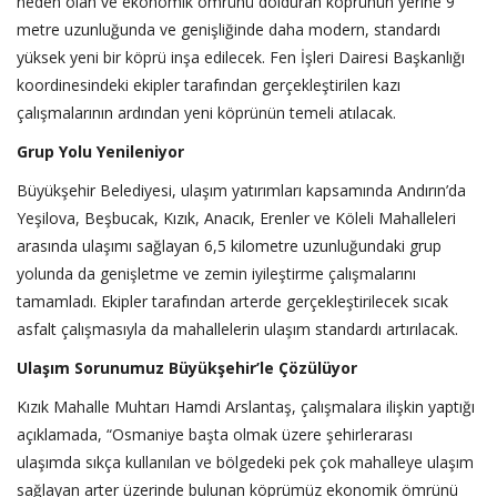
neden olan ve ekonomik ömrünü dolduran köprünün yerine 9
metre uzunluğunda ve genişliğinde daha modern, standardı
yüksek yeni bir köprü inşa edilecek. Fen İşleri Dairesi Başkanlığı
koordinesindeki ekipler tarafından gerçekleştirilen kazı
çalışmalarının ardından yeni köprünün temeli atılacak.
Grup Yolu Yenileniyor
Büyükşehir Belediyesi, ulaşım yatırımları kapsamında Andırın’da
Yeşilova, Beşbucak, Kızık, Anacık, Erenler ve Köleli Mahalleleri
arasında ulaşımı sağlayan 6,5 kilometre uzunluğundaki grup
yolunda da genişletme ve zemin iyileştirme çalışmalarını
tamamladı. Ekipler tarafından arterde gerçekleştirilecek sıcak
asfalt çalışmasıyla da mahallelerin ulaşım standardı artırılacak.
Ulaşım Sorunumuz Büyükşehir’le Çözülüyor
Kızık Mahalle Muhtarı Hamdi Arslantaş, çalışmalara ilişkin yaptığı
açıklamada, “Osmaniye başta olmak üzere şehirlerarası
ulaşımda sıkça kullanılan ve bölgedeki pek çok mahalleye ulaşım
sağlayan arter üzerinde bulunan köprümüz ekonomik ömrünü