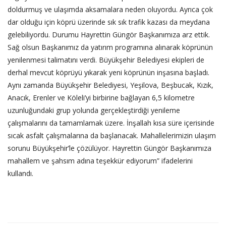
doldurmuş ve ulaşımda aksamalara neden oluyordu. Ayrıca çok
dar olduğu için köprü üzerinde sık sık trafik kazası da meydana
gelebiliyordu. Durumu Hayrettin Güngör Başkanımıza arz ettik.
Sağ olsun Başkanımız da yatırım programına alınarak köprünün
yenilenmesi talimatını verdi. Büyükşehir Belediyesi ekipleri de
derhal mevcut köprüyü yıkarak yeni köprünün inşasına başladı.
Aynı zamanda Büyükşehir Belediyesi, Yeşilova, Beşbucak, Kızık,
Anacık, Erenler ve Köleli’yi birbirine bağlayan 6,5 kilometre
uzunluğundaki grup yolunda gerçekleştirdiği yenileme
çalışmalarını da tamamlamak üzere. İnşallah kısa süre içerisinde
sıcak asfalt çalışmalarına da başlanacak. Mahallelerimizin ulaşım
sorunu Büyükşehir’le çözülüyor. Hayrettin Güngör Başkanımıza
mahallem ve şahsım adına teşekkür ediyorum” ifadelerini
kullandı.