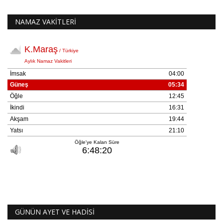
NAMAZ VAKİTLERİ
GÜNÜN AYET VE HADİSİ