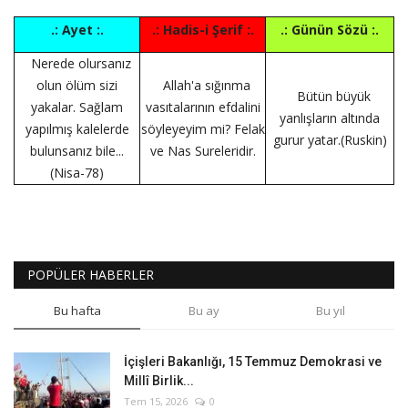
.: Ayet :.
.: Hadis-i Şerif :.
.: Günün Sözü :.
Nerede olursanız
olun ölüm sizi
Allah'a sığınma
Bütün büyük
yakalar. Sağlam
vasıtalarının efdalini
yanlışların altında
yapılmış kalelerde
söyleyeyim mi? Felak
gurur yatar.(Ruskin)
bulunsanız bile...
ve Nas Sureleridir.
(Nisa-78)
POPÜLER HABERLER
Bu hafta
Bu ay
Bu yıl
İçişleri Bakanlığı, 15 Temmuz Demokrasi ve
Millî Birlik...
Tem 15, 2026
0