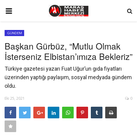
ANA SAYFA
GÜNDEM
GÜNDEM
Başkan Gürbüz, “Mutlu Olmak
SİYASET
İsterseniz Elbistan’ımıza Bekleriz”
EKONOMİ
Türkiye gazetesi yazarı Fuat Uğur’un gıda fiyatları
EĞİTİM
üzerinden yaptığı paylaşım, sosyal medyada gündem
SPOR
oldu.
İLETİŞİM
Eki 25, 2021
0
KÜNYE
FOTO GALERİ
KÜLTÜR SANAT