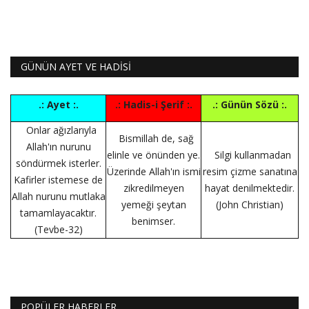
GÜNÜN AYET VE HADİSİ
.: Ayet :.
.: Hadis-i Şerif :.
.: Günün Sözü :.
Onlar ağızlarıyla
Bismillah de, sağ
Allah'ın nurunu
elinle ve önünden ye.
Silgi kullanmadan
söndürmek isterler.
Üzerinde Allah'ın ismi
resim çizme sanatına
Kafirler istemese de
zikredilmeyen
hayat denilmektedir.
Allah nurunu mutlaka
yemeği şeytan
(John Christian)
tamamlayacaktır.
benimser.
(Tevbe-32)
POPÜLER HABERLER