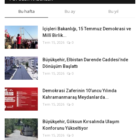
Bu hafta
Bu ay
Bu yıl
İçişleri Bakanlığı, 15 Temmuz Demokrasi ve
Millî Birlik...
Tem 15, 2026
0
Büyükşehir, Elbistan Darende Caddesi’nde
Dönüşüm Başlattı
Tem 15, 2026
0
Demokrasi Zaferinin 10’uncu Yılında
Kahramanmaraş Meydanlarda...
Tem 15, 2026
0
Büyükşehir, Göksun Kırsalında Ulaşım
Konforunu Yükseltiyor
Tem 15, 2026
0