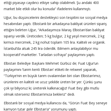
ettiği piyasayı caydırıcı etkiye sahip olabilmeli. Şu andaki 400
market bile etkili olur bu konuda” ifadelerini kullanmıştı.
Uğur, bu düşüncelerini destekleyici son tespitini ise sosyal medya
hesabından yaptı. Elbistanlı bir arkadaşına bakliyat ürünleri sipariş
ettiğini belirten Uğur, “Arkadaşımıza Maraş Elbistan’dan bakliyat
siparişi verdik. Üreticiden; 5 kg bulgur, 2 kg yeşil mercimek, 2 kg
kırmızı mercimek, 2 kg nohut toplam 105 lira. Kaliteli ve organik.
İstanbul’da alsak 245 lira öderdik. Bilmem anlaşılabiliyor mu
kooperatif marketler. Tarladan sofraya” paylaşımını yaptı.
Elbistan Belediye Başkanı Mehmet Gürbüz de; Fuat Uğur’un
paylaşımını ‘tarım kenti Elbistan’ etiketi ile retweet yaparak,
“Türkiye’nin en büyük tarım ovalarından biri olan Elbistan’ımız,
ürünlerini en kaliteli ve ucuz şekilde üreten bir yer. Çünkü şunu
çok iyi biliyoruz ki; üreterek kalkınacağız! Fuat Bey gibi mutlu
olmak isterseniz Elbistan’ımıza bekleriz” dedi.
Elbistanlı bir sosyal medya kullanıcısı da, “Görün Fuat Bey seneye
kamyon tutar gelir Elbistan’a” yorumunu yaptı.