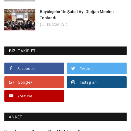
Büyükşehir’de Şubat Ayı Olağan Meclisi
Toplandı
Şub 15, 2026
0
BİZİ TAKİP ET
Facebook
Twitter
Google+
Instagram
Youtube
ANKET