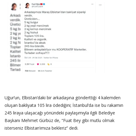
SAĞLIK
FİRMA HABER
OTURUM AÇ
KAYIT
Uğur’un, Elbistan’daki bir arkadaşına gönderttiği 4 kalemden
oluşan bakliyata 105 lira ödediğini; İstanbul’da ise bu rakamın
245 liraya ulaşacağı yönündeki paylaşımıyla ilgili Belediye
Başkanı Mehmet Gürbüz de, “Fuat Bey gibi mutlu olmak
isterseniz Elbistan’ımıza bekleriz” dedi.