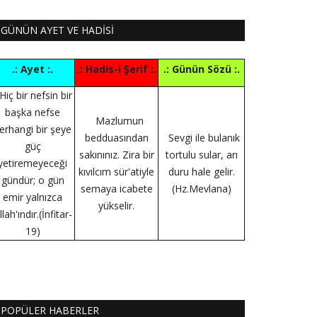
GÜNÜN AYET VE HADİSİ
.: Ayet :.
.: Hadis-i Şerif :.
.: Günün Sözü :.
Hiç bir nefsin bir
başka nefse
Mazlumun
erhangi bir şeye
bedduasından
Sevgi ile bulanık
güç
sakınınız. Zira bir
tortulu sular, arı
yetiremeyeceği
kıvılcım sür'atiyle
duru hale gelir.
gündür; o gün
semaya icabete
(Hz.Mevlana)
emir yalnızca
yükselir.
llah'ındır.(İnfitar-
19)
POPÜLER HABERLER