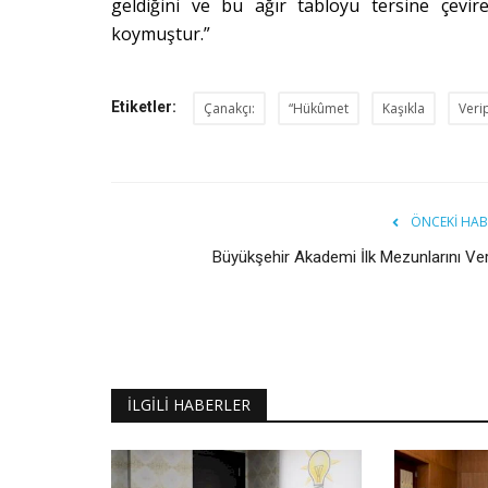
geldiğini ve bu ağır tabloyu tersine çevi
koymuştur.”
Etiketler:
Çanakçı:
“Hükûmet
Kaşıkla
Veri
ÖNCEKI HAB
Büyükşehir Akademi İlk Mezunlarını Ver
İLGILI HABERLER