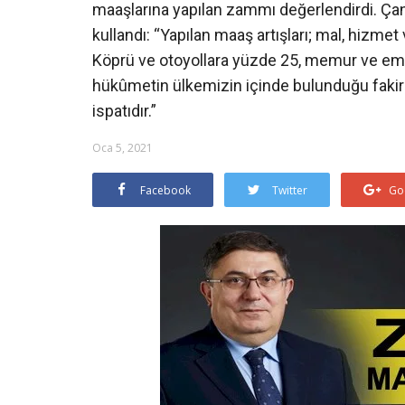
maaşlarına yapılan zammı değerlendirdi. Çan
kullandı: “Yapılan maaş artışları; mal, hizmet
Köprü ve otoyollara yüzde 25, memur ve eme
hükûmetin ülkemizin içinde bulunduğu fakir
ispatıdır.”
Oca 5, 2021
Facebook
Twitter
Go