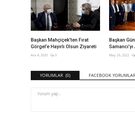
Başkan Mahçiçek’ten Fırat
Başkan Güng
Görgel’e Hayırlı Olsun Ziyareti
Samancı’yı 
Ara 4, 2020
0
May 26, 2022
YORUMLAR (0)
FACEBOOK YORUMLAR