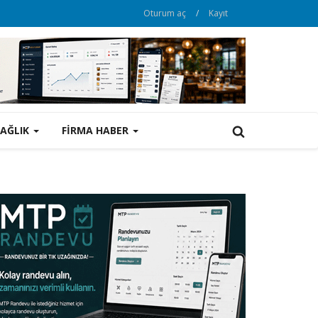
Oturum aç
/
Kayıt
SAĞLIK
FİRMA HABER