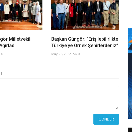
ör Milletvekili
Başkan Güngör: “Erişilebilirlikte
Ağırladı
Türkiye’ye Örnek Şehirlerdeniz”
0
May 26, 2022
0
I
GÖNDER