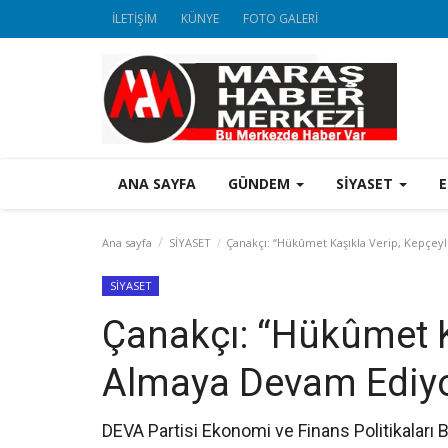
İLETİŞİM
KÜNYE
FOTO GALERİ
ANA SAYFA
GÜNDEM
SİYASET
Ana sayfa
SİYASET
Çanakçı: “Hükûmet Kaşıkla Verip, Kepçey
SİYASET
Çanakçı: “Hükûmet K
Almaya Devam Ediyo
DEVA Partisi Ekonomi ve Finans Politikaları