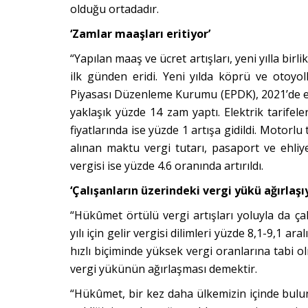
olduğu ortadadır.
‘Zamlar maaşları eritiyor’
“Yapılan maaş
ve
ü
cret art
ışları, yeni yılla bi
ilk günden eridi. Yeni yılda k
ö
prü ve otoyol
Piyasası Düzenleme Kurumu (EPDK), 2021’de e
yaklaşık yüzde 14 zam yaptı. Elektrik tarifel
fiyatlarında ise yüzde 1 artışa gidildi. Motorlu 
alınan maktu vergi tutarı, pasaport ve ehliye
vergisi ise yüzde 4.6 oranında artırıldı.
‘Çalışanların üzerindeki vergi yükü ağırlaşı
“Hükû
met
ö
rtülü vergi artışları yoluyla da ç
yılı için gelir vergisi dilimleri yüzde 8,1-9,1 ara
hızlı biçiminde yüksek vergi oranlarına tabi ol
vergi yükünün ağırlaşması demektir.
“Hükûmet, bir kez daha ülkemizin içinde bulu