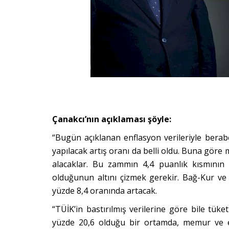
Çanakcı’nın açıklaması şöyle:
“Bugün açıklanan enflasyon verileriyle berabe
yapılacak artış oranı da belli oldu. Buna g
ö
re 
alacaklar. Bu zammın 4,4 puanlık kısmını
n 
olduğunun altını çizmek gerekir. Bağ-Kur ve iş
yüzde 8,4 oranında artacak.
“TÜİK’in bastırılmış verilerine g
ö
re bile tüket
yüzde 20,6 olduğu bir ortamda, memur ve em