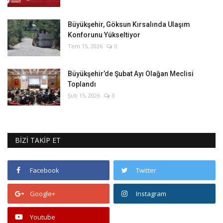
Büyükşehir, Göksun Kırsalında Ulaşım
Konforunu Yükseltiyor
Tem 15, 2026
0
Büyükşehir’de Şubat Ayı Olağan Meclisi
Toplandı
Şub 15, 2026
0
BİZİ TAKİP ET
Facebook
Twitter
Google+
Instagram
Youtube