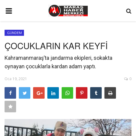
ANA SAYFA
GÜNDEM
GÜNDEM
ÇOCUKLARIN KAR KEYFİ
SİYASET
Kahramanmaraş’ta jandarma ekipleri, sokakta
EKONOMİ
oynayan çocuklarla kardan adam yaptı.
EĞİTİM
Oca 19, 2021
0
SPOR
İLETİŞİM
KÜNYE
FOTO GALERİ
KÜLTÜR SANAT