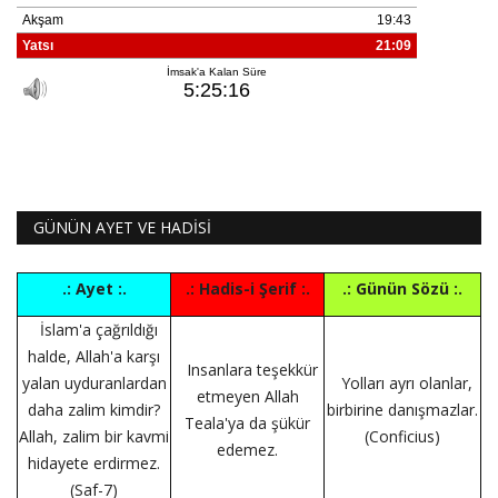
GÜNÜN AYET VE HADİSİ
.: Ayet :.
.: Hadis-i Şerif :.
.: Günün Sözü :.
İslam'a çağrıldığı
halde, Allah'a karşı
Insanlara teşekkür
yalan uyduranlardan
Yolları ayrı olanlar,
etmeyen Allah
daha zalim kimdir?
birbirine danışmazlar.
Teala'ya da şükür
Allah, zalim bir kavmi
(Conficius)
edemez.
hidayete erdirmez.
(Saf-7)