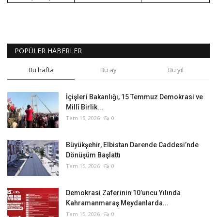
POPÜLER HABERLER
Bu hafta
Bu ay
Bu yıl
İçişleri Bakanlığı, 15 Temmuz Demokrasi ve
Millî Birlik...
Tem 15, 2026
0
Büyükşehir, Elbistan Darende Caddesi’nde
Dönüşüm Başlattı
Tem 15, 2026
0
Demokrasi Zaferinin 10’uncu Yılında
Kahramanmaraş Meydanlarda...
Tem 15, 2026
0