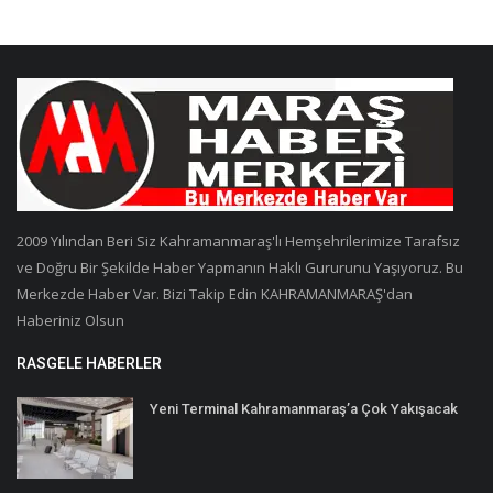
2009 Yılından Beri Siz Kahramanmaraş'lı Hemşehrilerimize Tarafsız
ve Doğru Bir Şekilde Haber Yapmanın Haklı Gururunu Yaşıyoruz. Bu
Merkezde Haber Var. Bizi Takip Edin KAHRAMANMARAŞ'dan
Haberiniz Olsun
RASGELE HABERLER
Yeni Terminal Kahramanmaraş’a Çok Yakışacak