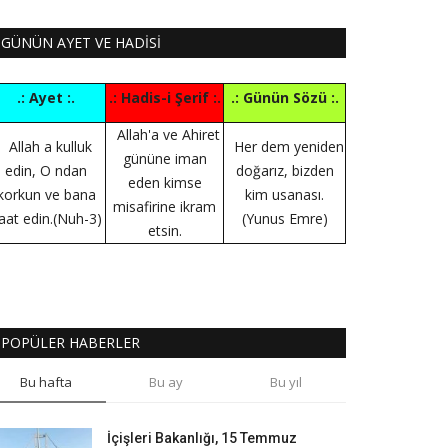
GÜNÜN AYET VE HADİSİ
.: Ayet :.
.: Hadis-i Şerif :.
.: Günün Sözü :.
Allah'a ve Ahiret
Allah a kulluk
Her dem yeniden
gününe iman
edin, O ndan
doğarız, bizden
eden kimse
korkun ve bana
kim usanası.
misafirine ikram
taat edin.(Nuh-3)
(Yunus Emre)
etsin.
POPÜLER HABERLER
Bu hafta
Bu ay
Bu yıl
İçişleri Bakanlığı, 15 Temmuz