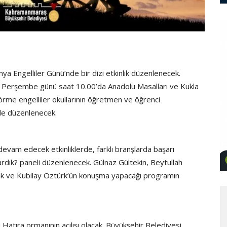
a Engelliler Günü’nde bir dizi etkinlik düzenlenecek.
ık Perşembe günü saat 10.00’da Anadolu Masalları ve Kukla
örme engelliler okullarının öğretmen ve öğrenci
 de düzenlenecek.
evam edecek etkinliklerde, farklı branşlarda başarı
şardık? paneli düzenlenecek. Gülnaz Gültekin, Beytullah
mak ve Kubilay Öztürk’ün konuşma yapacağı programın
 Hatıra ormanının açılışı olacak. Büyükşehir Belediyesi,