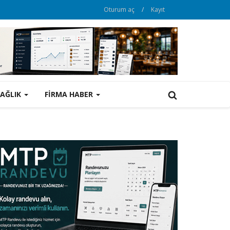
Oturum aç
/
Kayıt
SAĞLIK
FİRMA HABER