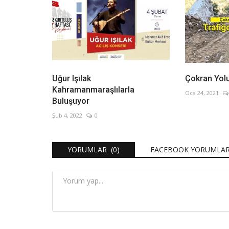
Uğur Işılak
Çokran Yolu
Kahramanmaraşlılarla
Oca 24, 2021
Buluşuyor
Şub 4, 2022
0
YORUMLAR (0)
FACEBOOK YORUMLAR