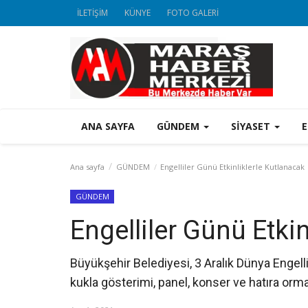
İLETİŞİM
KÜNYE
FOTO GALERİ
ANA SAYFA
GÜNDEM
SİYASET
Ana sayfa
GÜNDEM
Engelliler Günü Etkinliklerle Kutlanacak
GÜNDEM
Engelliler Günü Etki
Büyükşehir Belediyesi, 3 Aralık Dünya Engellil
kukla gösterimi, panel, konser ve hatıra orman