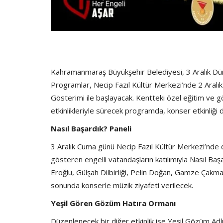
Kahramanmaraş Büyükşehir Belediyesi, 3 Aralık Düny
Programlar, Necip Fazıl Kültür Merkezi’nde 2 Aral
Gösterimi ile başlayacak. Kentteki özel eğitim ve g
etkinlikleriyle sürecek programda, konser etkinliği
Nasıl Başardık? Paneli
3 Aralık Cuma günü Necip Fazıl Kültür Merkezi’nde d
gösteren engelli vatandaşların katılımıyla Nasıl Ba
Eroğlu, Gülşah Dilbirliği, Pelin Doğan, Gamze Çak
sonunda konserle müzik ziyafeti verilecek.
Yeşil Gören Gözüm Hatıra Ormanı
Düzenlenecek bir diğer etkinlik ise Yeşil Gözüm Adlı