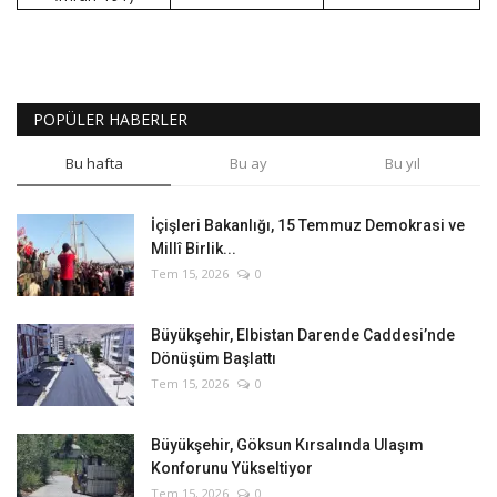
POPÜLER HABERLER
Bu hafta
Bu ay
Bu yıl
İçişleri Bakanlığı, 15 Temmuz Demokrasi ve
Millî Birlik...
Tem 15, 2026
0
Büyükşehir, Elbistan Darende Caddesi’nde
Dönüşüm Başlattı
Tem 15, 2026
0
Büyükşehir, Göksun Kırsalında Ulaşım
Konforunu Yükseltiyor
Tem 15, 2026
0