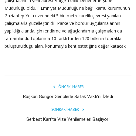
çalışmalarının yeni adresi Bölge Trafik Denetleme Şube
Müdürlüğü oldu. İl Emniyet Müdürlüğü’ne bağlı kamu kurumunun
Gaziantep Yolu üzerindeki 5 bin metrekarelik çevresi yapılan
çalışmalarla güzelleştirildi. Parke ve bordür uygulamalarının
yapıldığı alanda, çimlendirme ve ağaçlandırma çalışmaları da
tamamlandı. Toplamda 10 farklı türden 120 bitkinin toprakla
buluşturulduğu alan, konumuyla kent estetiğine değer katacak.
ÖNCEKI HABER
Başkan Güngör Gençlerle Şafak Vakti’ni İzledi
SONRAKI HABER
Serbest Kart’ta Vize Yenilemeleri Başlıyor!