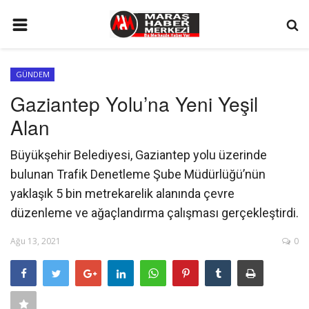
ANA SAYFA
GÜNDEM
GÜNDEM
Gaziantep Yolu’na Yeni Yeşil
SİYASET
Alan
EKONOMİ
Büyükşehir Belediyesi, Gaziantep yolu üzerinde
EĞİTİM
bulunan Trafik Denetleme Şube Müdürlüğü’nün
SPOR
yaklaşık 5 bin metrekarelik alanında çevre
düzenleme ve ağaçlandırma çalışması gerçekleştirdi.
İLETİŞİM
Ağu 13, 2021
0
KÜNYE
FOTO GALERİ
KÜLTÜR SANAT