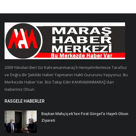
2009 Yılından Beri Siz Kahramanmaraş'lı Hemşehrilerimize Tarafsız
ve Doğru Bir Şekilde Haber Yapmanın Haklı Gururunu Yaşıyoruz. Bu
Merkezde Haber Var. Bizi Takip Edin KAHRAMANMARAŞ'dan
Haberiniz Olsun
RASGELE HABERLER
Başkan Mahçiçek’ten Fırat Görgel’e Hayırlı Olsun
Ziyareti