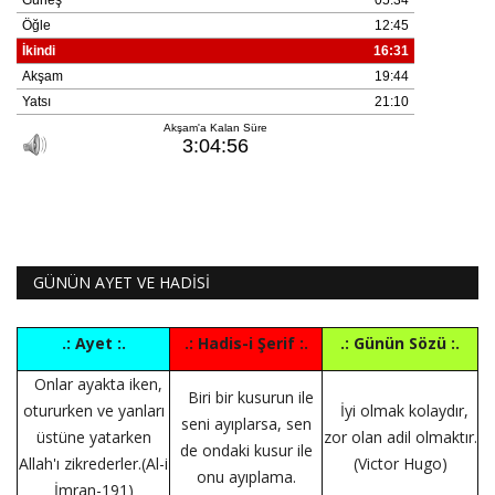
GÜNÜN AYET VE HADİSİ
.: Ayet :.
.: Hadis-i Şerif :.
.: Günün Sözü :.
Onlar ayakta iken,
Biri bir kusurun ile
otururken ve yanları
İyi olmak kolaydır,
seni ayıplarsa, sen
üstüne yatarken
zor olan adil olmaktır.
de ondaki kusur ile
Allah'ı zikrederler.(Al-i
(Victor Hugo)
onu ayıplama.
İmran-191)