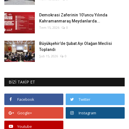
Demokrasi Zaferinin 10’uncu Yılında
Kahramanmaraş Meydanlarda...
Tem 15, 2026
0
Büyükşehir’de Şubat Ayı Olağan Meclisi
Toplandı
Şub 15, 2026
0
BİZİ TAKİP ET
Facebook
Twitter
Google+
Instagram
Youtube