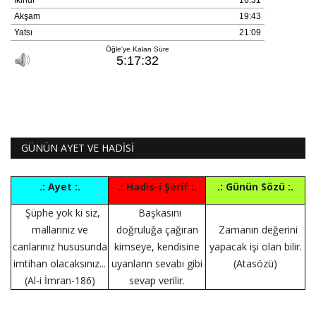
GÜNÜN AYET VE HADİSİ
.: Ayet :.
.: Hadis-i Şerif :.
.: Günün Sözü :.
Şüphe yok ki siz,
Başkasını
mallarınız ve
doğruluğa çağıran
Zamanın değerini
canlarınız hususunda
kimseye, kendisine
yapacak işi olan bilir.
imtihan olacaksınız...
uyanların sevabı gibi
(Atasözü)
(Al-i İmran-186)
sevap verilir.