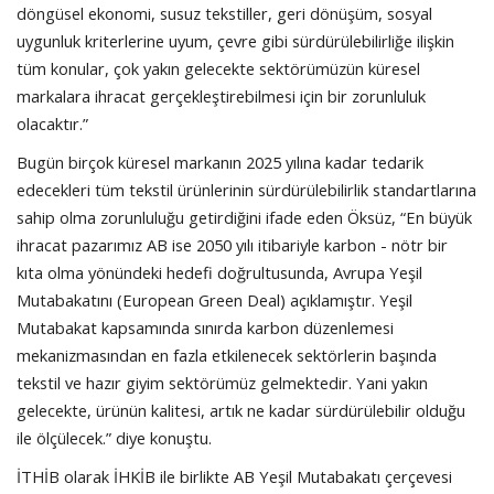
döngüsel ekonomi, susuz tekstiller, geri dönüşüm, sosyal
uygunluk kriterlerine uyum, çevre gibi sürdürülebilirliğe ilişkin
tüm konular, çok yakın gelecekte sektörümüzün küresel
markalara ihracat gerçekleştirebilmesi için bir zorunluluk
olacaktır.”
Bugün birçok küresel markanın 2025 yılına kadar tedarik
edecekleri tüm tekstil ürünlerinin sürdürülebilirlik standartlarına
sahip olma zorunluluğu getirdiğini ifade eden Öksüz, “En büyük
ihracat pazarımız AB ise 2050 yılı itibariyle karbon - nötr bir
kıta olma yönündeki hedefi doğrultusunda, Avrupa Yeşil
Mutabakatını (European Green Deal) açıklamıştır. Yeşil
Mutabakat kapsamında sınırda karbon düzenlemesi
mekanizmasından en fazla etkilenecek sektörlerin başında
tekstil ve hazır giyim sektörümüz gelmektedir. Yani yakın
gelecekte, ürünün kalitesi, artık ne kadar sürdürülebilir olduğu
ile ölçülecek.” diye konuştu.
İTHİB olarak İHKİB ile birlikte AB Yeşil Mutabakatı çerçevesi