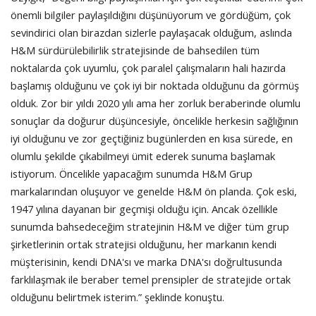
önemli bilgiler paylaşıldığını düşünüyorum ve gördüğüm, çok
sevindirici olan birazdan sizlerle paylaşacak olduğum, aslında
H&M sürdürülebilirlik stratejisinde de bahsedilen tüm
noktalarda çok uyumlu, çok paralel çalışmaların hali hazırda
başlamış olduğunu ve çok iyi bir noktada olduğunu da görmüş
olduk. Zor bir yıldı 2020 yılı ama her zorluk beraberinde olumlu
sonuçlar da doğurur düşüncesiyle, öncelikle herkesin sağlığının
iyi olduğunu ve zor geçtiğiniz bugünlerden en kısa sürede, en
olumlu şekilde çıkabilmeyi ümit ederek sunuma başlamak
istiyorum. Öncelikle yapacağım sunumda H&M Grup
markalarından oluşuyor ve genelde H&M ön planda. Çok eski,
1947 yılına dayanan bir geçmişi olduğu için. Ancak özellikle
sunumda bahsedeceğim stratejinin H&M ve diğer tüm grup
şirketlerinin ortak stratejisi olduğunu, her markanın kendi
müşterisinin, kendi DNA'sı ve marka DNA'sı doğrultusunda
farklılaşmak ile beraber temel prensipler de stratejide ortak
olduğunu belirtmek isterim.” şeklinde konuştu.