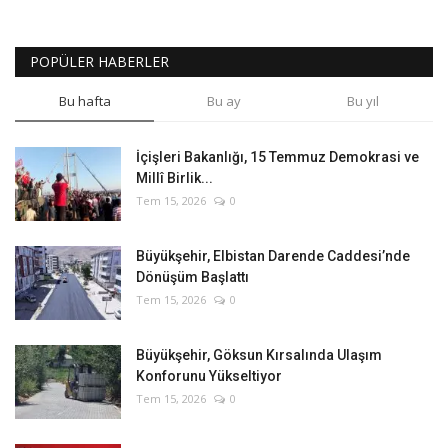
POPÜLER HABERLER
Bu hafta
Bu ay
Bu yıl
İçişleri Bakanlığı, 15 Temmuz Demokrasi ve
Millî Birlik...
Tem 15, 2026
0
Büyükşehir, Elbistan Darende Caddesi’nde
Dönüşüm Başlattı
Tem 15, 2026
0
Büyükşehir, Göksun Kırsalında Ulaşım
Konforunu Yükseltiyor
Tem 15, 2026
0