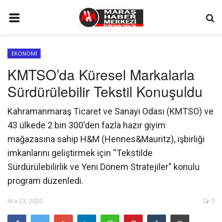
ANA SAYFA
EKONOMİ
GÜNDEM
KMTSO’da Küresel Markalarla
SİYASET
Sürdürülebilir Tekstil Konuşuldu
EKONOMİ
Kahramanmaraş Ticaret ve Sanayi Odası (KMTSO) ve
EĞİTİM
43 ülkede 2 bin 300'den fazla hazır giyim
SPOR
mağazasına sahip H&M (Hennes&Mauritz), işbirliği
imkanlarını geliştirmek için “Tekstilde
İLETİŞİM
Sürdürülebilirlik ve Yeni Dönem Stratejiler" konulu
KÜNYE
program düzenledi.
FOTO GALERİ
Ara 23, 2020
0
KÜLTÜR SANAT