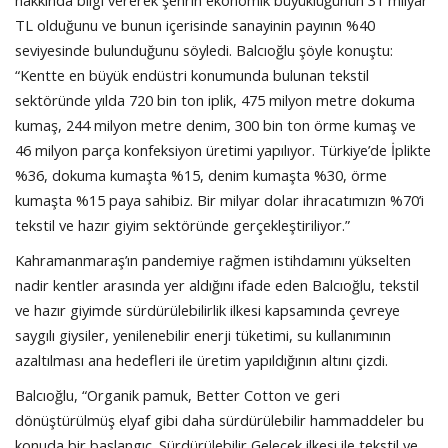
TL olduğunu ve bunun içerisinde sanayinin payının %40
seviyesinde bulunduğunu söyledi. Balcıoğlu şöyle konuştu:
“Kentte en büyük endüstri konumunda bulunan tekstil
sektöründe yılda 720 bin ton iplik, 475 milyon metre dokuma
kumaş, 244 milyon metre denim, 300 bin ton örme kumaş ve
46 milyon parça konfeksiyon üretimi yapılıyor. Türkiye’de İplikte
%36, dokuma kumaşta %15, denim kumaşta %30, örme
kumaşta %15 paya sahibiz. Bir milyar dolar ihracatımızın %70’i
tekstil ve hazır giyim sektöründe gerçekleştiriliyor.”
Kahramanmaraş’ın pandemiye rağmen istihdamını yükselten
nadir kentler arasında yer aldığını ifade eden Balcıoğlu, tekstil
ve hazır giyimde sürdürülebilirlik ilkesi kapsamında çevreye
saygılı giysiler, yenilenebilir enerji tüketimi, su kullanımının
azaltılması ana hedefleri ile üretim yapıldığının altını çizdi.
Balcıoğlu, “Organik pamuk, Better Cotton ve geri
dönüştürülmüş elyaf gibi daha sürdürülebilir hammaddeler bu
konuda bir başlangıç. Sürdürülebilir Gelecek ilkesi ile tekstil ve