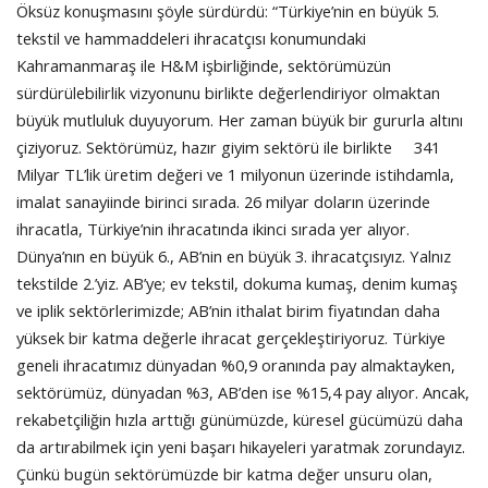
Öksüz konuşmasını şöyle sürdürdü: “Türkiye’nin en büyük 5.
tekstil ve hammaddeleri ihracatçısı konumundaki
Kahramanmaraş ile H&M işbirliğinde, sektörümüzün
sürdürülebilirlik vizyonunu birlikte değerlendiriyor olmaktan
büyük mutluluk duyuyorum. Her zaman büyük bir gururla altını
çiziyoruz. Sektörümüz, hazır giyim sektörü ile birlikte 341
Milyar TL’lik üretim değeri ve 1 milyonun üzerinde istihdamla,
imalat sanayiinde birinci sırada. 26 milyar doların üzerinde
ihracatla, Türkiye’nin ihracatında ikinci sırada yer alıyor.
Dünya’nın en büyük 6., AB’nin en büyük 3. ihracatçısıyız. Yalnız
tekstilde 2.’yiz. AB’ye; ev tekstil, dokuma kumaş, denim kumaş
ve iplik sektörlerimizde; AB’nin ithalat birim fiyatından daha
yüksek bir katma değerle ihracat gerçekleştiriyoruz. Türkiye
geneli ihracatımız dünyadan %0,9 oranında pay almaktayken,
sektörümüz, dünyadan %3, AB’den ise %15,4 pay alıyor. Ancak,
rekabetçiliğin hızla arttığı günümüzde, küresel gücümüzü daha
da artırabilmek için yeni başarı hikayeleri yaratmak zorundayız.
Çünkü bugün sektörümüzde bir katma değer unsuru olan,