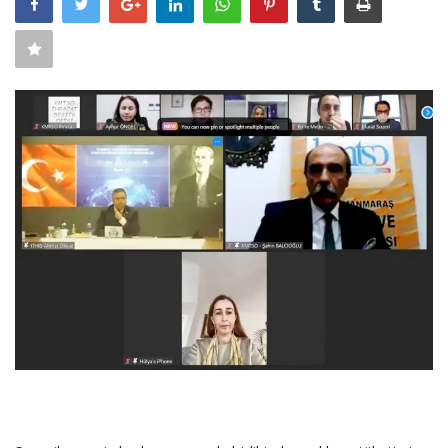
SAĞLIK
FİRMA HABER
OTURUM AÇ
KAYIT