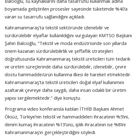
Balcıoğlu, su kaynaklarını daha tasarruflu kullanmak adına
boyamada geliştirilen prosesler sayesinde tüketimde %40’a
varan su tasarrufu sağlandığını açıkladı.
Kahramanmaraş’ta tekstil sektöründe izlenebilir ve
sürdürülebilir elyaflar kullanıldığını vurgulayan KMTSO Başkanı
Şahin Balcıoğlu, “Tekstil ve moda endüstrisinde son yıllarda
önem kazanan sürdürülebilirlik ve şeffaflık stratejileri
doğrultusunda Kahramanmaraş tekstil üreticileri tüm tedarik
ve üretim süreçlerinde daha sürdürülebilir, izlenebilir, çevre
dostu hammadde/ürün kullanma ilkesi ile hareket etmektedir.
Kahramanmaraş’ta tekstil üreticileri doğal elyaf kullanımını
azaltarak çevreye daha saygılı, daha insan odaklı bir üretim
yapısı sergilemektedir.” diye konuştu.
Programa video konferansla katılan İTHİB Başkanı Ahmet
Öksüz, Türkiye’nin tekstil ve hammaddeleri ihracatının %5’ini,
denim kumaş ihracatının %13’ünü, iplik ihracatının ise %8’ini
Kahramanmaraş’ın gerçekleştirdiğini söyledi.