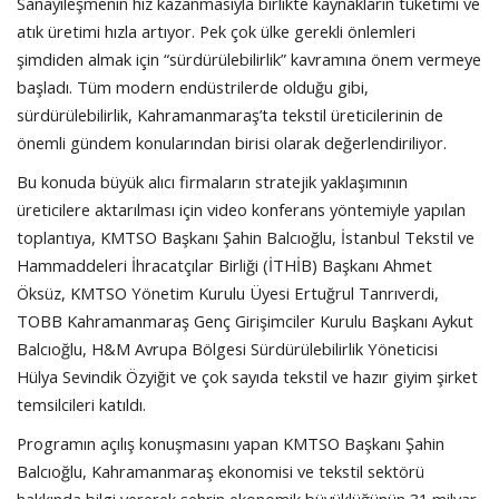
Sanayileşmenin hız kazanmasıyla birlikte kaynakların tüketimi ve
atık üretimi hızla artıyor. Pek çok ülke gerekli önlemleri
şimdiden almak için “sürdürülebilirlik” kavramına önem vermeye
başladı. Tüm modern endüstrilerde olduğu gibi,
sürdürülebilirlik, Kahramanmaraş’ta tekstil üreticilerinin de
önemli gündem konularından birisi olarak değerlendiriliyor.
Bu konuda büyük alıcı firmaların stratejik yaklaşımının
üreticilere aktarılması için video konferans yöntemiyle yapılan
toplantıya, KMTSO Başkanı Şahin Balcıoğlu, İstanbul Tekstil ve
Hammaddeleri İhracatçılar Birliği (İTHİB) Başkanı Ahmet
Öksüz, KMTSO Yönetim Kurulu Üyesi Ertuğrul Tanrıverdi,
TOBB Kahramanmaraş Genç Girişimciler Kurulu Başkanı Aykut
Balcıoğlu, H&M Avrupa Bölgesi Sürdürülebilirlik Yöneticisi
Hülya Sevindik Özyiğit ve çok sayıda tekstil ve hazır giyim şirket
temsilcileri katıldı.
Programın açılış konuşmasını yapan KMTSO Başkanı Şahin
Balcıoğlu, Kahramanmaraş ekonomisi ve tekstil sektörü
hakkında bilgi vererek şehrin ekonomik büyüklüğünün 31 milyar