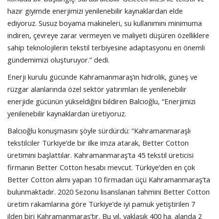
hazır giyimde enerjimizi yenilenebilir kaynaklardan elde
ediyoruz. Susuz boyama makineleri, su kullanımını minimuma
indiren, çevreye zarar vermeyen ve maliyeti düşüren özelliklere
sahip teknolojilerin tekstil terbiyesine adaptasyonu en önemli
gündemimizi oluşturuyor.” dedi.
Enerji kurulu gücünde Kahramanmaraş’ın hidrolik, güneş ve
rüzgar alanlarında özel sektör yatırımları ile yenilenebilir
enerjide gücünün yükseldiğini bildiren Balcıoğlu, “Enerjimizi
yenilenebilir kaynaklardan üretiyoruz.
Balcıoğlu konuşmasını şöyle sürdürdü: “Kahramanmaraşlı
tekstilciler Türkiye’de bir ilke imza atarak, Better Cotton
üretimini başlattılar. Kahramanmaraş’ta 45 tekstil üreticisi
firmanın Better Cotton hesabı mevcut. Türkiye’den en çok
Better Cotton alımı yapan 10 firmadan üçü Kahramanmaraş’ta
bulunmaktadır. 2020 Sezonu lisanslanan tahmini Better Cotton
üretim rakamlarına göre Türkiye’de iyi pamuk yetiştirilen 7
ilden biri Kahramanmaraş’tır. Bu yıl, yaklaşık 400 ha. alanda 2