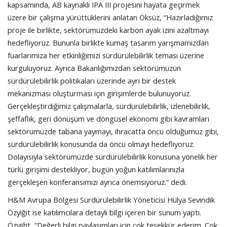
kapsamında, AB kaynaklı IPA III projesini hayata geçirmek
üzere bir çalışma yürüttüklerini anlatan Öksüz, “Hazırladığımız
proje ile birlikte, sektörümüzdeki karbon ayak izini azaltmayı
hedefliyoruz. Bununla birlikte kumaş tasarım yarışmamızdan
fuarlarımıza her etkinliğimizi sürdürülebilirlik teması üzerine
kurguluyoruz. Ayrıca Bakanlığımızdan sektörümüzün
sürdürülebilirlik politikaları üzerinde ayrı bir destek
mekanizması oluşturması için girişimlerde bulunuyoruz.
Gerçekleştirdiğimiz çalışmalarla, sürdürülebilirlik, izlenebilirlik,
şeffaflık, geri dönüşüm ve döngüsel ekonomi gibi kavramları
sektörümüzde tabana yaymayı, ihracatta öncü olduğumuz gibi,
sürdürülebilirlik konusunda da öncü olmayı hedefliyoruz.
Dolayısıyla sektörümüzde sürdürülebilirlik konusuna yönelik her
türlü girişimi destekliyor, bugün yoğun katılımlarınızla
gerçekleşen konferansımızı ayrıca önemsiyoruz.” dedi.
H&M Avrupa Bölgesi Sürdürülebilirlik Yöneticisi Hülya Sevindik
Özyiğit ise katılımcılara detaylı bilgi içeren bir sunum yaptı.
Özyiğit, “Değerli bilgi paylaşımları için çok teşekkür ederim. Çok