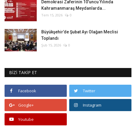
Demokrasi Zaferinin 10’uncu Yılında
Kahramanmaraş Meydanlarda...
Tem 15, 2026
0
Büyükşehir’de Şubat Ayı Olağan Meclisi
Toplandı
Şub 15, 2026
0
BİZİ TAKİP ET
Facebook
Twitter
Google+
Instagram
Youtube