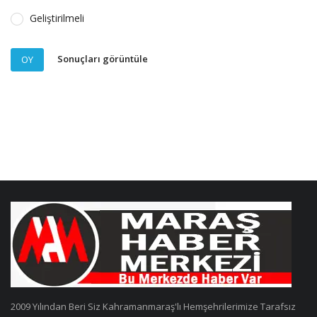
Geliştirilmeli
Sonuçları görüntüle
OY
2009 Yılından Beri Siz Kahramanmaraş'lı Hemşehrilerimize Tarafsız