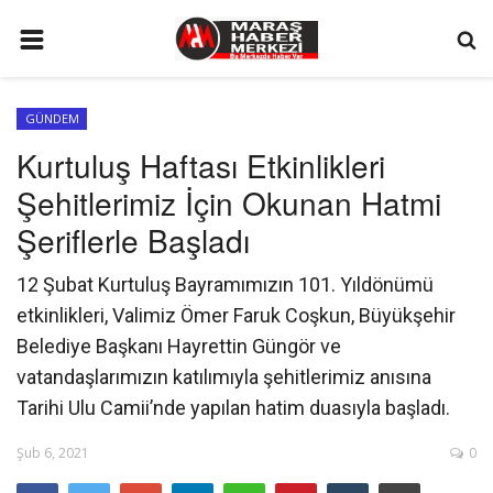
ANA SAYFA
GÜNDEM
GÜNDEM
Kurtuluş Haftası Etkinlikleri
SİYASET
Şehitlerimiz İçin Okunan Hatmi
EKONOMİ
Şeriflerle Başladı
EĞİTİM
12 Şubat Kurtuluş Bayramımızın 101. Yıldönümü
SPOR
etkinlikleri, Valimiz Ömer Faruk Coşkun, Büyükşehir
Belediye Başkanı Hayrettin Güngör ve
İLETİŞİM
vatandaşlarımızın katılımıyla şehitlerimiz anısına
KÜNYE
Tarihi Ulu Camii’nde yapılan hatim duasıyla başladı.
FOTO GALERİ
Şub 6, 2021
0
KÜLTÜR SANAT