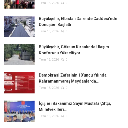
Tem 15, 2026
0
Büyükşehir, Elbistan Darende Caddesi’nde
Dönüşüm Başlattı
Tem 15, 2026
0
Büyükşehir, Göksun Kırsalında Ulaşım
Konforunu Yükseltiyor
Tem 15, 2026
0
Demokrasi Zaferinin 10’uncu Yılında
Kahramanmaraş Meydanlarda...
Tem 15, 2026
0
İçişleri Bakanımız Sayın Mustafa Çiftçi,
Milletvekilleri...
Tem 15, 2026
0