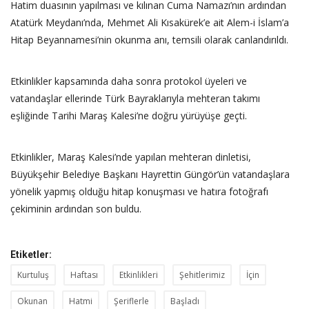
Hatim duasının yapılması ve kılınan Cuma Namazı’nın ardından
Atatürk Meydanı’nda, Mehmet Ali Kısakürek’e ait Alem-i İslam’a
Hitap Beyannamesi’nin okunma anı, temsili olarak canlandırıldı.
Etkinlikler kapsamında daha sonra protokol üyeleri ve
vatandaşlar ellerinde Türk Bayraklarıyla mehteran takımı
eşliğinde Tarihi Maraş Kalesi’ne doğru yürüyüşe geçti.
Etkinlikler, Maraş Kalesi’nde yapılan mehteran dinletisi,
Büyükşehir Belediye Başkanı Hayrettin Güngör’ün vatandaşlara
yönelik yapmış olduğu hitap konuşması ve hatıra fotoğrafı
çekiminin ardından son buldu.
Etiketler:
Kurtuluş
Haftası
Etkinlikleri
Şehitlerimiz
İçin
Okunan
Hatmi
Şeriflerle
Başladı