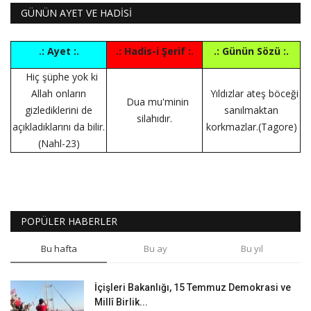
GÜNÜN AYET VE HADİSİ
.: Ayet :.
.: Hadis-i Şerif :.
.: Günün Sözü :.
Hiç şüphe yok ki
Allah onların
Yıldızlar ateş böceği
Dua mu'minin
gizlediklerini de
sanılmaktan
silahıdır.
açıkladıklarını da bilir.
korkmazlar.(Tagore)
(Nahl-23)
POPÜLER HABERLER
Bu hafta
Bu ay
Bu yıl
İçişleri Bakanlığı, 15 Temmuz Demokrasi ve
Millî Birlik...