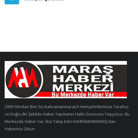
2009 Yılından Beri Siz Kahramanmaraş'lı Hemşehrilerimize Tarafsız
ve Doğru Bir Şekilde Haber Yapmanın Haklı Gururunu Yaşıyoruz. Bu
Merkezde Haber Var. Bizi Takip Edin KAHRAMANMARAŞ'dan
Haberiniz Olsun