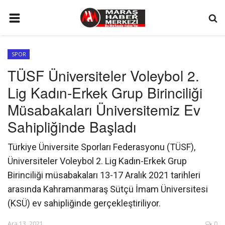
ANA SAYFA
SPOR
GÜNDEM
TÜSF Üniversiteler Voleybol 2.
SİYASET
Lig Kadın-Erkek Grup Birinciliği
EKONOMİ
Müsabakaları Üniversitemiz Ev
EĞİTİM
Sahipliğinde Başladı
SPOR
Türkiye Üniversite Sporları Federasyonu (TÜSF),
İLETİŞİM
Üniversiteler Voleybol 2. Lig Kadın-Erkek Grup
Birinciliği müsabakaları 13-17 Aralık 2021 tarihleri
KÜNYE
arasında Kahramanmaraş Sütçü İmam Üniversitesi
FOTO GALERİ
(KSÜ) ev sahipliğinde gerçekleştiriliyor.
KÜLTÜR SANAT
Ara 13, 2021
0