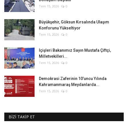
Tem 15, 2026
0
Büyükşehir, Göksun Kırsalında Ulaşım
Konforunu Yükseltiyor
Tem 15, 2026
0
İçişleri Bakanımız Sayın Mustafa Çiftçi,
Milletvekilleri...
Tem 15, 2026
0
Demokrasi Zaferinin 10’uncu Yılında
Kahramanmaraş Meydanlarda...
Tem 15, 2026
0
BİZİ TAKİP ET