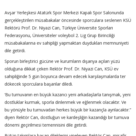
Avşar Yerleşkesi Atatürk Spor Merkezi Kapalı Spor Salonunda
gerçekleştirilen müsabakalar öncesinde sporculara seslenen KSÜ
Rektörü Prof. Dr. Niyazi Can, Türkiye Üniversite Sporları
Federasyonu, Üniversiteler voleybol 2. Lig Grup Birinciliği
müsabakalarına ev sahipliği yapmaktan duydukları memnuniyeti
dile getirdi.
Sporun birleştirici gücüne ve kurumların dışarıya açılan yüzü
olduğuna dikkat çeken Rektör Prof. Dr. Niyazi Can, KSÜ ev
sahipliğinde 5 gün boyunca devam edecek karşılaşmalarda ter
dökecek sporculara başarılar diledi.
‘Bu turnuvanın en büyük kazancı yeni arkadaşlarla tanışmak, yeni
dostluklar kurmak, sporla dinlenmek ve eğlenmek olacaktır. Ve
bu yönüyle bu turnuvadan herkes büyük bir kazançla ayrılacaktır.”
diyen Rektör Can, dostluğun ve kardeşliğin kazandığı bir turnuva
dönemi geçirilmesi temennisini dile getirdi.
Bütün takımlara başarı dileklerini yineleyen Rektör Can, misafir