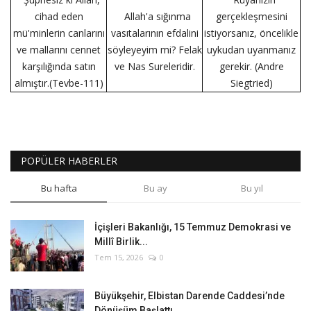
cihad eden
Allah'a sığınma
gerçekleşmesini
mü'minlerin canlarını
vasıtalarının efdalini
istiyorsanız, öncelikle
ve mallarını cennet
söyleyeyim mi? Felak
uykudan uyanmanız
karşılığında satın
ve Nas Sureleridir.
gerekir. (Andre
almıştır.(Tevbe-111)
Siegtried)
POPÜLER HABERLER
Bu hafta
Bu ay
Bu yıl
İçişleri Bakanlığı, 15 Temmuz Demokrasi ve
Millî Birlik...
Tem 15, 2026
0
Büyükşehir, Elbistan Darende Caddesi’nde
Dönüşüm Başlattı