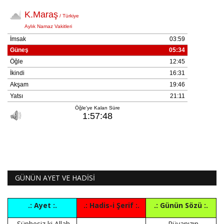
GÜNÜN AYET VE HADİSİ
.: Ayet :.
.: Hadis-i Şerif :.
.: Günün Sözü :.
Şüphesiz ki Allah,
Rüyanızın