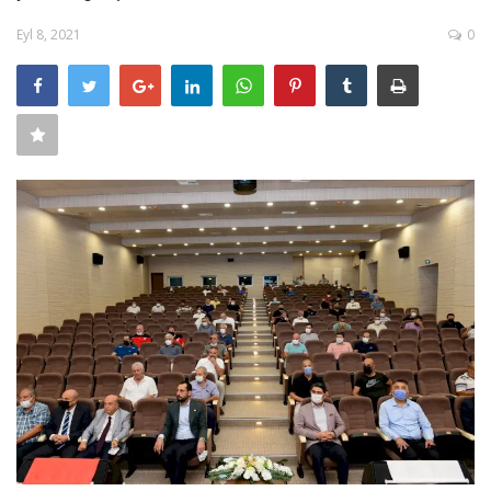
SAĞLIK
Eyl 8, 2021
0
FİRMA HABER
OTURUM AÇ
KAYIT