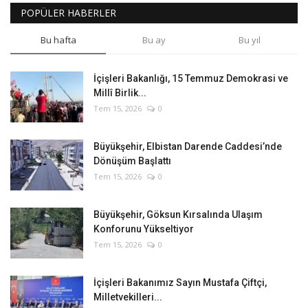
POPÜLER HABERLER
Bu hafta
Bu ay
Bu yıl
İçişleri Bakanlığı, 15 Temmuz Demokrasi ve
Millî Birlik...
Tem 15, 2026
0
Büyükşehir, Elbistan Darende Caddesi’nde
Dönüşüm Başlattı
Tem 15, 2026
0
Büyükşehir, Göksun Kırsalında Ulaşım
Konforunu Yükseltiyor
Tem 15, 2026
0
İçişleri Bakanımız Sayın Mustafa Çiftçi,
Milletvekilleri...