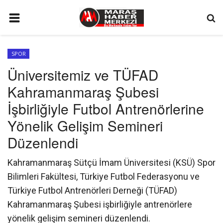
ANA SAYFA
SPOR
GÜNDEM
Üniversitemiz ve TÜFAD
SİYASET
Kahramanmaraş Şubesi
EKONOMİ
İşbirliğiyle Futbol Antrenörlerine
EĞİTİM
Yönelik Gelişim Semineri
Düzenlendi
SPOR
İLETİŞİM
Kahramanmaraş Sütçü İmam Üniversitesi (KSÜ) Spor
Bilimleri Fakültesi, Türkiye Futbol Federasyonu ve
KÜNYE
Türkiye Futbol Antrenörleri Derneği (TÜFAD)
FOTO GALERİ
Kahramanmaraş Şubesi işbirliğiyle antrenörlere
KÜLTÜR SANAT
yönelik gelişim semineri düzenlendi.