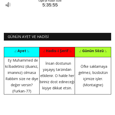
GÜNÜN AYET VE HADİSİ
.: Ayet :.
.: Hadis-i Şerif :.
.: Günün Sözü :.
Ey Muhammed de
İnsan dostunun
ki:İbadetiniz (duanız,
Öfke saklamaya
yaşayış tarzından
imanınız) olmasa
gelmez, büsbütün
etkilenir. O halde her
Rabbim size ne diye
içimize işler.
biriniz dost edineceği
değer versin?
(Montaigne)
kişiye dikkat etsin.
(Furkan-77)