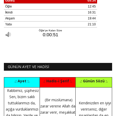
GÜNÜN AYET VE HADİSİ
.: Ayet :.
.: Hadis-i Şerif :.
.: Günün Sözü :.
Rabbimiz, şüphesiz
Sen, bizim saklı
(Bir müslümana)
tuttuklarımızı da,
Kendinizden en iyiyi
zarar verene Allah da
açığa vurduklarımızı
verirseniz, diğer
zarar verir, meşakkat
da bilirsin. Yerde ve
insanlardan da en