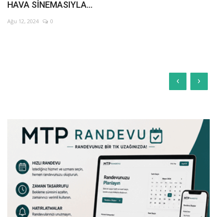
HAVA SİNEMASIYLA...
Ağu 12, 2024
0
‹
›