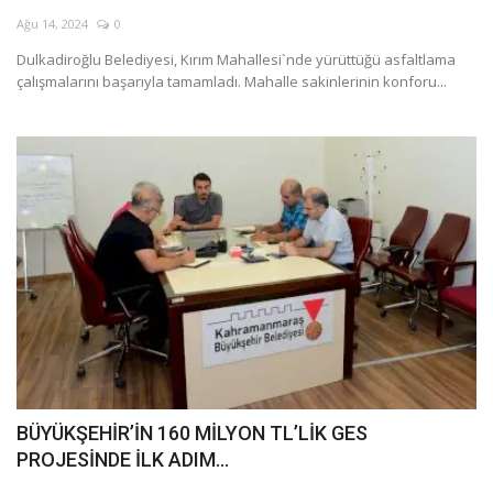
Ağu 14, 2024
0
Dulkadiroğlu Belediyesi, Kırım Mahallesi`nde yürüttüğü asfaltlama
çalışmalarını başarıyla tamamladı. Mahalle sakinlerinin konforu...
BÜYÜKŞEHİR’İN 160 MİLYON TL’LİK GES
PROJESİNDE İLK ADIM...