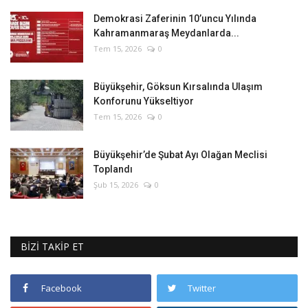
Demokrasi Zaferinin 10’uncu Yılında
Kahramanmaraş Meydanlarda...
Tem 15, 2026
0
Büyükşehir, Göksun Kırsalında Ulaşım
Konforunu Yükseltiyor
Tem 15, 2026
0
Büyükşehir’de Şubat Ayı Olağan Meclisi
Toplandı
Şub 15, 2026
0
BİZİ TAKİP ET
Facebook
Twitter