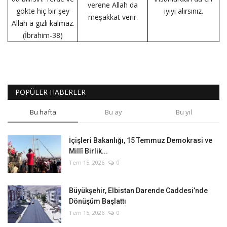
verene Allah da
gökte hiç bir şey
iyiyi alırsınız.
meşakkat verir.
Allah a gizli kalmaz.
(İbrahim-38)
POPÜLER HABERLER
Bu hafta
Bu ay
Bu yıl
İçişleri Bakanlığı, 15 Temmuz Demokrasi ve
Millî Birlik...
Tem 15, 2026
0
Büyükşehir, Elbistan Darende Caddesi’nde
Dönüşüm Başlattı
Tem 15, 2026
0