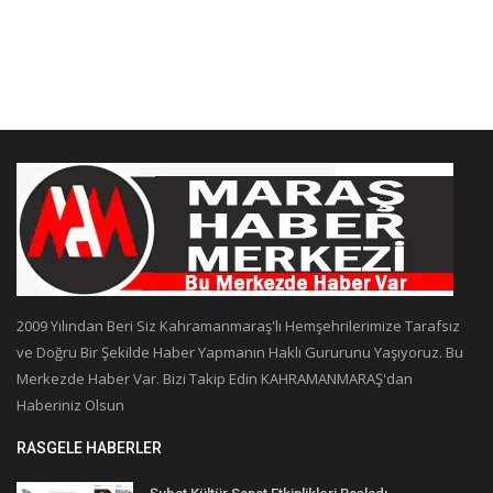
2009 Yılından Beri Siz Kahramanmaraş'lı Hemşehrilerimize Tarafsız
ve Doğru Bir Şekilde Haber Yapmanın Haklı Gururunu Yaşıyoruz. Bu
Merkezde Haber Var. Bizi Takip Edin KAHRAMANMARAŞ'dan
Haberiniz Olsun
RASGELE HABERLER