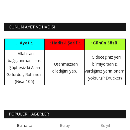
GÜNÜN AYET VE HADİSİ
.: Ayet :.
.: Hadis-i Şerif :.
.: Günün Sözü :.
Allah'tan
Gideceğiniz yeri
bağışlanmanı iste.
Utanmazsan
bilmiyorsanız,
Şüphesiz ki Allah
dilediğini yap.
vardığınız yerin önemi
Gafurdur, Rahimdir.
yoktur.(P.Drucker)
(Nisa-106)
POPÜLER HABERLER
Bu hafta
Bu ay
Bu yıl