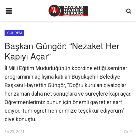
ANA SAYFA
GÜNDEM
GÜNDEM
Başkan Güngör: “Nezaket Her
SİYASET
Kapıyı Açar”
EKONOMİ
İl Milli Eğitim Müdürlüğünün koordine ettiği seminer
EĞİTİM
programının açılışına katılan Büyükşehir Belediye
SPOR
Başkanı Hayrettin Güngör, “Doğru kurulan diyaloglar
her zaman daha net sonuçlara ve süreçlere kapı açar.
İLETİŞİM
Öğretmenlerimiz bunun için önemli gayretler sarf
KÜNYE
ediyor. Tüm öğretmenlerimize teşekkür ediyorum”
diye konuştu.
FOTO GALERİ
KÜLTÜR SANAT
Eki 25, 2021
0