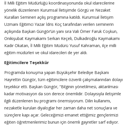
İl Milli Eğitim Müdürlüğü koordinasyonunda okul idarecilerine
yönelik düzenlenen Kurumsal İletişimde Görgü ve Nezaket
Kuralları Semineri açılış programına katıldı. Kurumsal İletişim
Uzmanı Eğitimci Yazar İdris Koç tarafından verilen seminerin
açılışında Başkan Güngör’ün yanı sıra Vali Ömer Faruk Coşkun,
Onikişubat Kaymakamı Serkan Keçeli, Dulkadiroğlu Kaymakamı
Kadir Okatan, İl Milli Eğitim Müdürü Yusuf Kahraman, ilçe milli
eğitim müdürleri ve okul idarecileri de yer aldı.
Eğitimcilere Teşekkür
Programda konuşma yapan Büyükşehir Belediye Başkanı
Hayrettin Güngör, tüm eğitimcilere özverili çalışmalarından dolayı
teşekkür etti. Başkan Güngör, “Bilginin yönetilmesi, aktarılması
kadar motivasyon da son derece önemlidir. Dolayısıyla iletişimle
ilgili düzenlenen bu programı önemsiyorum. Dilin kullanımı,
nezaketle kurulan diyaloglar her zaman daha net sonuçlara ve
süreçlere kapı açar. Geleceğimizi emanet ettiğimiz gençlerimizi
eğiten öğretmenlerimiz bunun için önemli gayretler sarf ediyor.