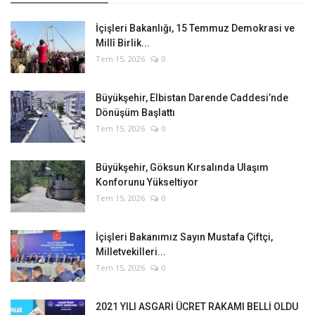
İçişleri Bakanlığı, 15 Temmuz Demokrasi ve
Millî Birlik...
Tem 15, 2026
0
Büyükşehir, Elbistan Darende Caddesi’nde
Dönüşüm Başlattı
Tem 15, 2026
0
Büyükşehir, Göksun Kırsalında Ulaşım
Konforunu Yükseltiyor
Tem 15, 2026
0
İçişleri Bakanımız Sayın Mustafa Çiftçi,
Milletvekilleri...
Tem 15, 2026
0
2021 YILI ASGARİ ÜCRET RAKAMI BELLİ OLDU